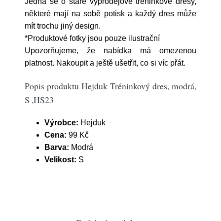
Jedná se o staré výprodejové tréninkové dresy,
některé mají na sobě potisk a každý dres může
mít trochu jiný design.
*Produktové fotky jsou pouze ilustrační
Upozorňujeme, že nabídka má omezenou
platnost. Nakoupit a ještě ušetřit, co si víc přát.
Popis produktu Hejduk Tréninkový dres, modrá,
S ,HS23
Výrobce:
Hejduk
Cena:
99 Kč
Barva:
Modrá
Velikost:
S