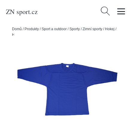
ZN sport.cz
Vyhledávání
Domů
/
Produkty
/
Sport a outdoor
/
Sporty
/
Zimní sporty
/
Hokej
/
Hejduk Tréninkový dres, modrá, S ,HS23