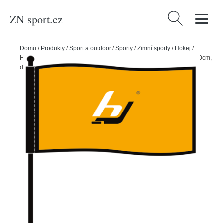
ZN sport.cz
Vyhledávání
Domů
/
Produkty
/
Sport a outdoor
/
Sporty
/
Zimní sporty
/
Hokej
/
Hejduk Vlajka - vlastní motiv 1 m2, Vlastní motiv, maximální šíře 160cm,
délka až 10m