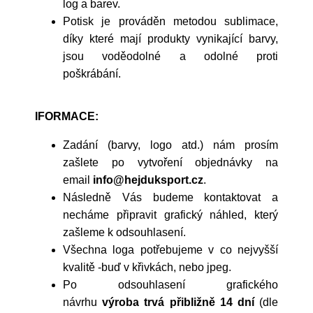
log a barev.
Potisk je prováděn metodou sublimace,
díky které mají produkty vynikající barvy,
jsou voděodolné a odolné proti
poškrábání.
IFORMACE:
Zadání (barvy, logo atd.) nám prosím
zašlete po vytvoření objednávky na
email
info@hejduksport.cz
.
Následně Vás budeme kontaktovat a
necháme připravit grafický náhled, který
zašleme k odsouhlasení.
Všechna loga potřebujeme v co nejvyšší
kvalitě -buď v křivkách, nebo jpeg.
Po odsouhlasení grafického
návrhu
výroba trvá přibližně 14 dní
(dle