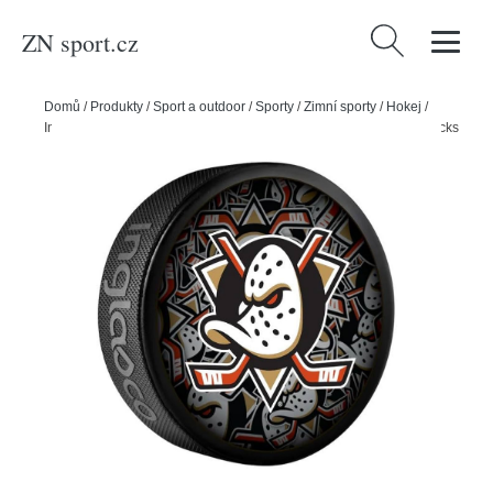
ZN sport.cz
Vyhledávání
Domů
/
Produkty
/
Sport a outdoor
/
Sporty
/
Zimní sporty
/
Hokej
/
InGlasCo Fanouškovský puk NHL Clone Blister (1ks), Anaheim Ducks