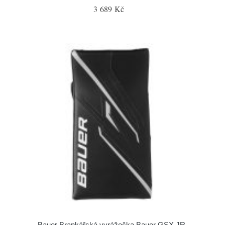
3 689 Kč
Bauer Brankářská vyrážečka Bauer GSX JR,