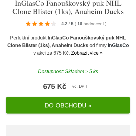
InGlasCo Fanouškovský puk NHL
Clone Blister (1ks), Anaheim Ducks
4.2
/
5
(
16
hodnocení
)
Perfektní produkt
InGlasCo Fanouškovský puk NHL
Clone Blister (1ks), Anaheim Ducks
od firmy
InGlasCo
v akci za 675 Kč.
Zobrazit více »
Dostupnost: Skladem > 5 ks
675 Kč
vč. DPH
DO OBCHODU »