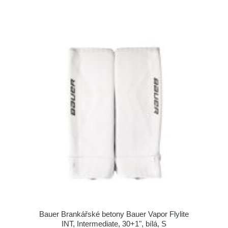
Bauer Brankářské betony Bauer Vapor Flylite
INT, Intermediate, 30+1", bílá, S