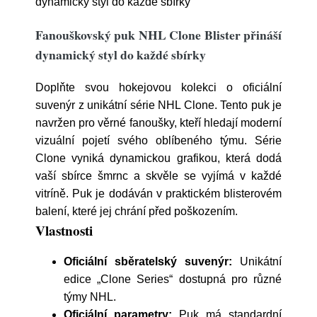
dynamický styl do každé sbírky
Fanouškovský puk NHL Clone Blister přináší
dynamický styl do každé sbírky
Doplňte svou hokejovou kolekci o oficiální
suvenýr z unikátní série NHL Clone. Tento puk je
navržen pro věrné fanoušky, kteří hledají moderní
vizuální pojetí svého oblíbeného týmu. Série
Clone vyniká dynamickou grafikou, která dodá
vaší sbírce šmrnc a skvěle se vyjímá v každé
vitríně. Puk je dodáván v praktickém blisterovém
balení, které jej chrání před poškozením.
Vlastnosti
Oficiální sběratelský suvenýr:
Unikátní
edice „Clone Series“ dostupná pro různé
týmy NHL.
Oficiální parametry:
Puk má standardní