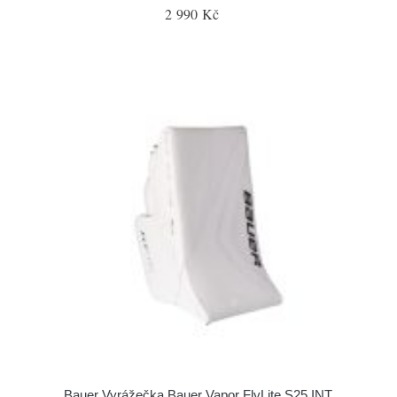
2 990 Kč
Bauer Vyrážečka Bauer Vapor FlyLite S25 INT,