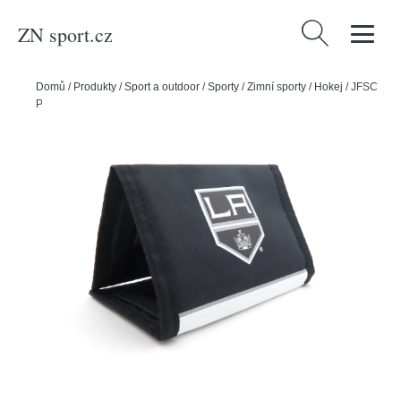
ZN sport.cz
Vyhledávání
Domů
/
Produkty
/
Sport a outdoor
/
Sporty
/
Zimní sporty
/
Hokej
/
JFSC
Peněženka JFSC NHL Nylon Wallet, Los Angeles Kings