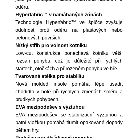
oděru.
Hyperfabric™ v namáhaných zónách
Technologie Hyperfabric™ ve špičce zvyšuje
odolnost proti oděru na plastových nebo
betonových površích.
Nízký střih pro volnost kotníku
Low-cut konstrukce ponechává kotníku větší
rozsah pohybu, což je důležité při rychlých
startech, otočkách a přirozeném pohybu ve hře.
Tvarovaná stélka pro stabilitu
Nová molded insole pomáhá lépe usadit
chodidlo v botě při rychlých změnách směru a
prudkých pohybech.
EVA mezipodešev s výztuhou
EVA mezipodešev se stabilizační výztuhou a
patní vložkou pomáhá tlumit opakované dopady
během hry.
Podešev pro dlaždicové povrchy