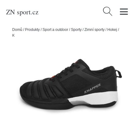
ZN sport.cz
Vyhledávání
Domů
/
Produkty
/
Sport a outdoor
/
Sporty
/
Zimní sporty
/
Hokej
/
Knapper Hokejbalové boty Knapper AK5 v2, černá, Senior, 7.0, 40