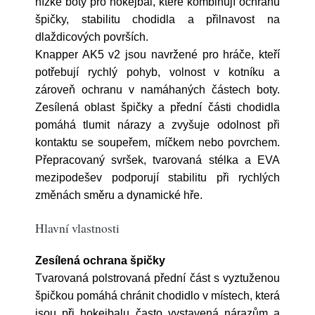
nízké boty pro hokejbal, které kombinují ochranu
špičky, stabilitu chodidla a přilnavost na
dlaždicových površích.
Knapper AK5 v2 jsou navržené pro hráče, kteří
potřebují rychlý pohyb, volnost v kotníku a
zároveň ochranu v namáhaných částech boty.
Zesílená oblast špičky a přední části chodidla
pomáhá tlumit nárazy a zvyšuje odolnost při
kontaktu se soupeřem, míčkem nebo povrchem.
Přepracovaný svršek, tvarovaná stélka a EVA
mezipodešev podporují stabilitu při rychlých
změnách směru a dynamické hře.
Hlavní vlastnosti
Zesílená ochrana špičky
Tvarovaná polstrovaná přední část s vyztuženou
špičkou pomáhá chránit chodidlo v místech, která
jsou při hokejbalu často vystavená nárazům a