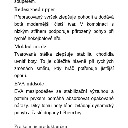
soupeřem.
Redesigned upper
Přepracovaný svršek zlepšuje pohodlí a dodává
botě modernější, čistší tvar. V kombinaci s
nízkým střihem podporuje přirozený pohyb při
rychlé hokejbalové hře.
Molded insole
Tvarovaná stélka zlepšuje stabilitu chodidla
uvnitř boty. To je důležité hlavně při rychlých
změnách směru, kdy hráč potřebuje jistější
oporu.
EVA midsole
EVA mezipodešev se stabilizační výztuhou a
patním prvkem pomáhá absorbovat opakované
nárazy. Díky tomu boty lépe zvládají dynamický
pohyb a časté dopady během hry.
Pro koho je produkt určen