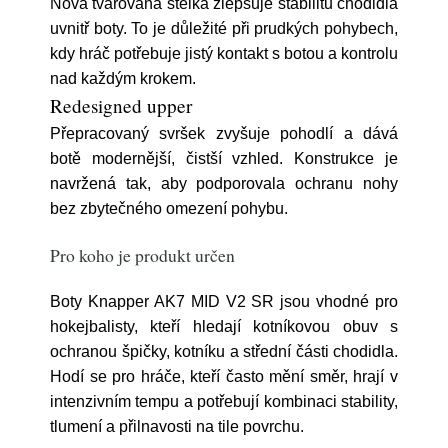
Nová tvarovaná stélka zlepšuje stabilitu chodidla
uvnitř boty. To je důležité při prudkých pohybech,
kdy hráč potřebuje jistý kontakt s botou a kontrolu
nad každým krokem.
Redesigned upper
Přepracovaný svršek zvyšuje pohodlí a dává
botě modernější, čistší vzhled. Konstrukce je
navržená tak, aby podporovala ochranu nohy
bez zbytečného omezení pohybu.
Pro koho je produkt určen
Boty Knapper AK7 MID V2 SR jsou vhodné pro
hokejbalisty, kteří hledají kotníkovou obuv s
ochranou špičky, kotníku a střední části chodidla.
Hodí se pro hráče, kteří často mění směr, hrají v
intenzivním tempu a potřebují kombinaci stability,
tlumení a přilnavosti na tile povrchu.