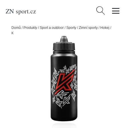
ZN sport.cz
Vyhledávání
Domů
/
Produkty
/
Sport a outdoor
/
Sporty
/
Zimní sporty
/
Hokej
/
Knapper Láhev Knapper K 1l Membrane Lid, černá