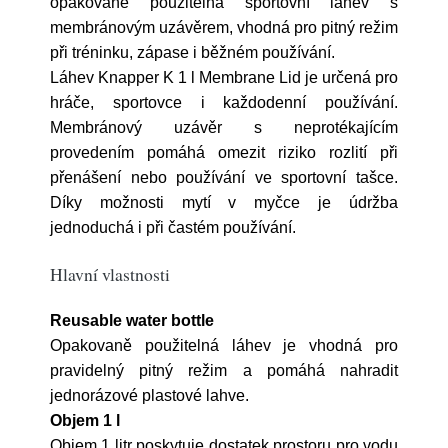
opakovaně použitelná sportovní láhev s
membránovým uzávěrem, vhodná pro pitný režim
při tréninku, zápase i běžném používání.
Láhev Knapper K 1 l Membrane Lid je určená pro
hráče, sportovce i každodenní používání.
Membránový uzávěr s neprotékajícím
provedením pomáhá omezit riziko rozlití při
přenášení nebo používání ve sportovní tašce.
Díky možnosti mytí v myčce je údržba
jednoduchá i při častém používání.
Hlavní vlastnosti
Reusable water bottle
Opakovaně použitelná láhev je vhodná pro
pravidelný pitný režim a pomáhá nahradit
jednorázové plastové lahve.
Objem 1 l
Objem 1 litr poskytuje dostatek prostoru pro vodu