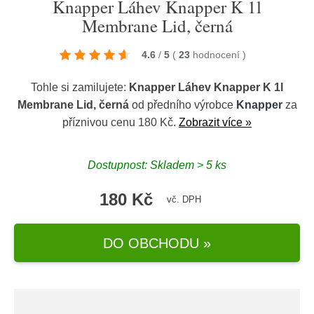
Knapper Láhev Knapper K 1l
Membrane Lid, černá
4.6
/
5
(
23
hodnocení
)
Tohle si zamilujete:
Knapper Láhev Knapper K 1l
Membrane Lid, černá
od předního výrobce
Knapper
za
příznivou cenu 180 Kč.
Zobrazit více »
Dostupnost: Skladem > 5 ks
180 Kč
vč. DPH
DO OBCHODU »