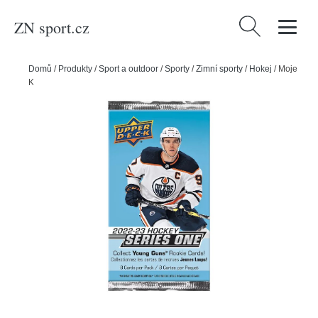
ZN sport.cz
Vyhledávání
Domů
/
Produkty
/
Sport a outdoor
/
Sporty
/
Zimní sporty
/
Hokej
/
Moje
Kartičky Hokejové kartičky UD Series One 2022/23