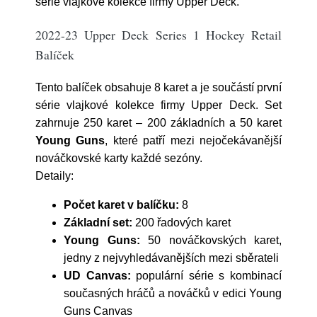
série vlajkové kolekce firmy Upper Deck.
2022-23 Upper Deck Series 1 Hockey Retail
Balíček
Tento balíček obsahuje 8 karet a je součástí první
série vlajkové kolekce firmy Upper Deck. Set
zahrnuje 250 karet – 200 základních a 50 karet
Young Guns
, které patří mezi nejočekávanější
nováčkovské karty každé sezóny.
Detaily:
Počet karet v balíčku:
8
Základní set:
200 řadových karet
Young Guns:
50 nováčkovských karet,
jedny z nejvyhledávanějších mezi sběrateli
UD Canvas:
populární série s kombinací
současných hráčů a nováčků v edici Young
Guns Canvas