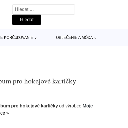
Vyhledávání
INE KORČUĽOVANIE
OBLEČENIE A MÓDA
bum pro hokejové kartičky
lbum pro hokejové kartičky
od výrobce
Moje
íce »