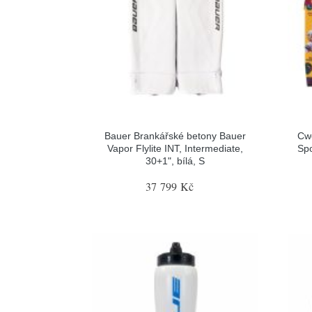
Bauer Brankářské betony Bauer
Cw
Vapor Flylite INT, Intermediate,
Spo
30+1", bílá, S
37 799 Kč