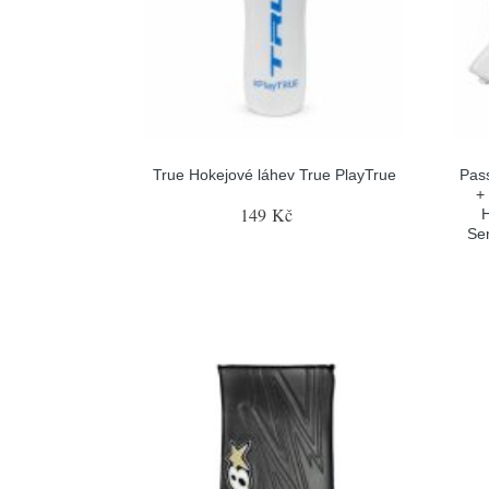
True Hokejové láhev True PlayTrue
Pas
+
149 Kč
H
Sen