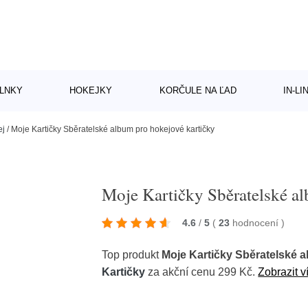
LNKY
HOKEJKY
KORČULE NA ĽAD
IN-L
ej
/
Moje Kartičky Sběratelské album pro hokejové kartičky
Moje Kartičky Sběratelské al
4.6
/
5
(
23
hodnocení
)
Top produkt
Moje Kartičky Sběratelské a
Kartičky
za akční cenu 299 Kč.
Zobrazit v