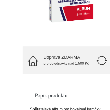
Doprava ZDARMA
pro objednávky nad 1.500 Kč
Popis produktu
Sběratelské album pro hokejové kartičky