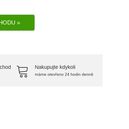
HODU »
bchod
Nakupujte kdykoli
máme otevřeno 24 hodin denně