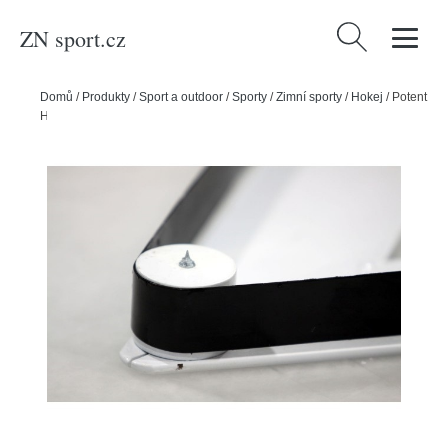
ZN sport.cz
Vyhledávání
Domů
/
Produkty
/
Sport a outdoor
/
Sporty
/
Zimní sporty
/
Hokej
/
Potent
Hockey Náhradní guma k nahrávači Potent Hockey Pass Aid