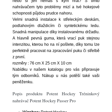
nebo si jen nemáš s kým hrát? S tímto
nahrávačem tyto problémy mizí a tvé hokejové
schopnosti půjdou prudce nahoru.
Velmi snadná instalace k střeleckým deskám,
podlahovým dlaždicím či syntetickému ledu.
Snadná manipulace díky instalovanému držadlu.
A hlavně pevná guma, která vrací puk stejnou
intenzitou, kterou ho na ní pošlete, díky tomu lze
perfektně pracovat na zpracování puku či střelbě
z první.
rozměry : 76 cm X 25 cm X 10 cm
Nabídku v našem katalogu pro vás připravuje
tým odborníků. Nákup u nás potěší také vaši
peněženku.
Popis produktu Potent Hockey Tréninkový
nahrávač Potent Hockey Passer Pro