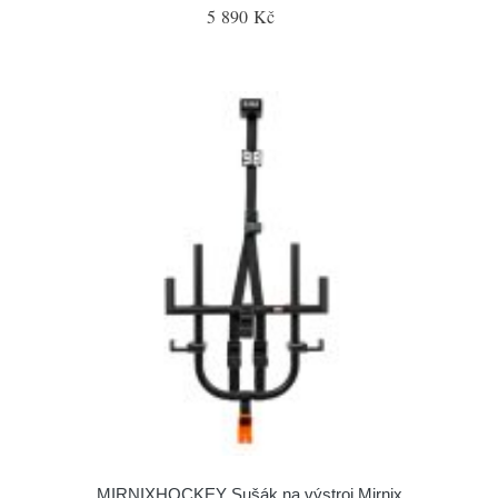
5 890 Kč
MIRNIXHOCKEY Sušák na výstroj Mirnix