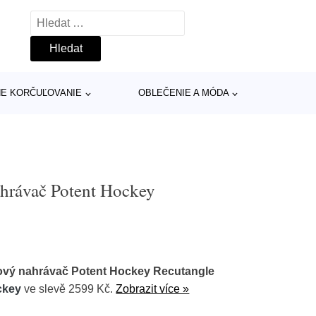
Vyhledávání
INE KORČUĽOVANIE
OBLEČENIE A MÓDA
hrávač Potent Hockey
ový nahrávač Potent Hockey Recutangle
ckey
ve slevě 2599 Kč.
Zobrazit více »