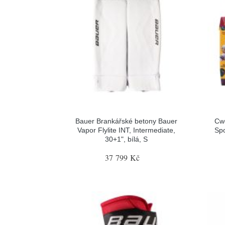
Bauer Brankářské betony Bauer
Cw
Vapor Flylite INT, Intermediate,
Spo
30+1", bílá, S
37 799 Kč