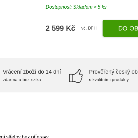
Dostupnost: Skladem > 5 ks
2 599 Kč
DO OB
vč. DPH
Vrácení zboží do 14 dní
Prověřený český o
zdarma a bez rizika
s kvalitními produkty
 střelby bez přípravy.