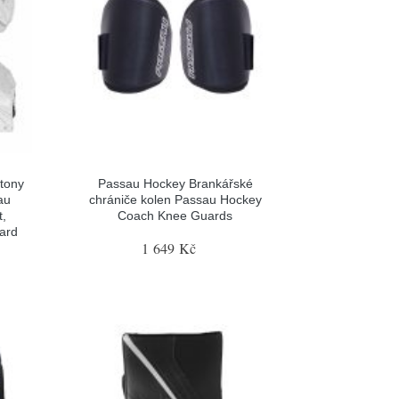
tony
Passau Hockey Brankářské
au
chrániče kolen Passau Hockey
t,
Coach Knee Guards
gard
1 649 Kč