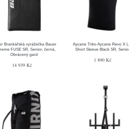
r Brankářská vyrážečka Bauer
Aycane Triko Aycane Revo X L
reme FUSE SR, Senior, černá,
Short Sleeve Black SR, Senior
Obrácený gard
1 890 Kč
14 939 Kč