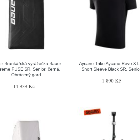
r Brankářská vyrážečka Bauer
Aycane Triko Aycane Revo X L
reme FUSE SR, Senior, černá,
Short Sleeve Black SR, Senior
Obrácený gard
1 890 Kč
14 939 Kč