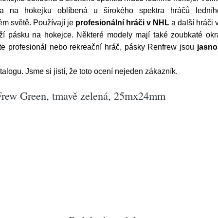
ka na hokejku oblíbená u širokého spektra hráčů lední
ém světě. Používají je
profesionální hráči v NHL
a další hráči 
rží pásku na hokejce. Některé modely mají také zoubkaté okra
ste profesionál nebo rekreační hráč, pásky Renfrew jsou
jasn
alogu. Jsme si jistí, že toto ocení nejeden zákazník.
Frew Green, tmavě zelená, 25mx24mm