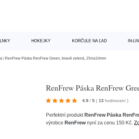
LNKY
HOKEJKY
KORČULE NA ĽAD
IN-L
ej
/
RenFrew Páska RenFrew Green, tmavě zelená, 25mx24mm
RenFrew Páska RenFrew Gre
4.9
/
5
(
13
hodnocení
)
Perfektní produkt
RenFrew Páska RenFre
výrobce
RenFrew
nyní za cenu 150 Kč.
Zo