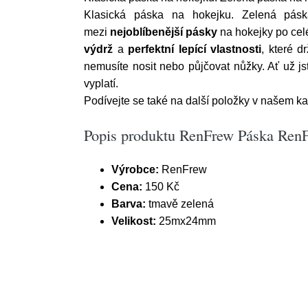
Klasická páska na hokejku. Zelená pás
mezi
nejoblíbenější pásky
na hokejky po cel
výdrž
a
perfektní lepící vlastnosti
, které d
nemusíte nosit nebo půjčovat nůžky. Ať už j
vyplatí.
Podívejte se také na další položky v našem kat
Popis produktu RenFrew Páska Ren
Výrobce:
RenFrew
Cena:
150 Kč
Barva:
tmavě zelená
Velikost:
25mx24mm