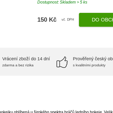
Dostupnost: Skladem > 5 ks
150 Kč
DO OBC
vč. DPH
Vrácení zboží do 14 dní
Prověřený český o
zdarma a bez rizika
s kvalitními produkty
okejku oblíbená u širokého spektra hráčů ledního hokeje. Vel