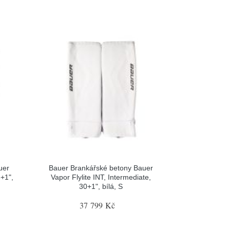
uer
Bauer Brankářské betony Bauer
+1",
Vapor Flylite INT, Intermediate,
30+1", bílá, S
37 799 Kč