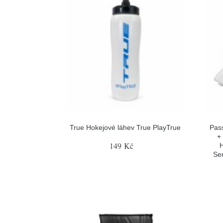
True Hokejové láhev True PlayTrue
Pas
+
149 Kč
H
Sen