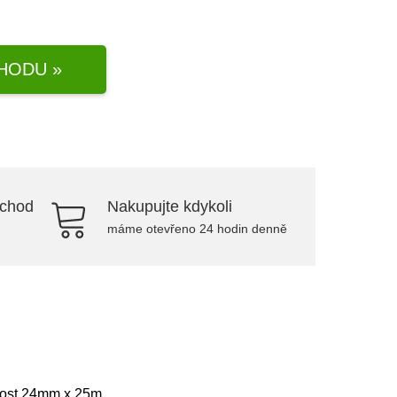
HODU »
bchod
Nakupujte kdykoli
máme otevřeno 24 hodin denně
ikost 24mm x 25m.