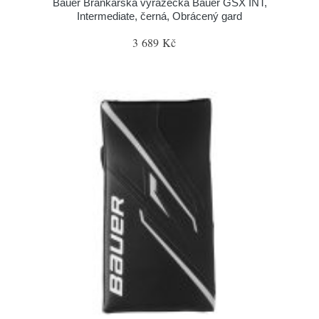
Bauer Brankářská vyrážečka Bauer GSX INT,
Intermediate, černá, Obrácený gard
3 689 Kč