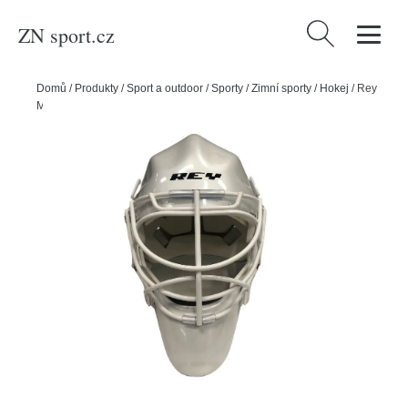
ZN sport.cz
Vyhledávání
Domů
/
Produkty
/
Sport a outdoor
/
Sporty
/
Zimní sporty
/
Hokej
/
Rey
Maska Rey Bříza Fiber Glass, bílá, Senior, M, 55-59cm