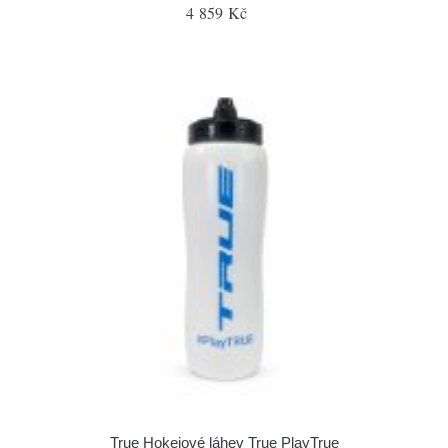
4 859 Kč
True Hokejové láhev True PlayTrue