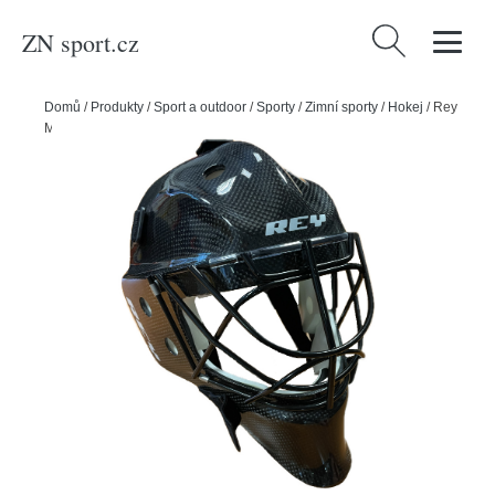
ZN sport.cz
Vyhledávání
Domů
/
Produkty
/
Sport a outdoor
/
Sporty
/
Zimní sporty
/
Hokej
/
Rey
Maska Rey Porfi Carbon, černá, Senior, L