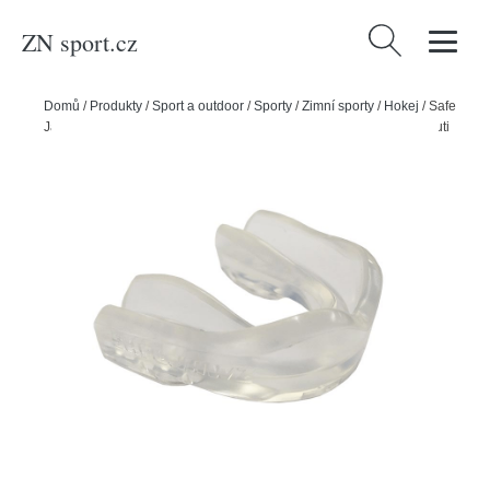
ZN sport.cz
Vyhledávání
Domů
/
Produkty
/
Sport a outdoor
/
Sporty
/
Zimní sporty
/
Hokej
/
Safe
Jawz Chránič zubů Safe Jawz Intro Series Clear, Senior, Bez příchuti