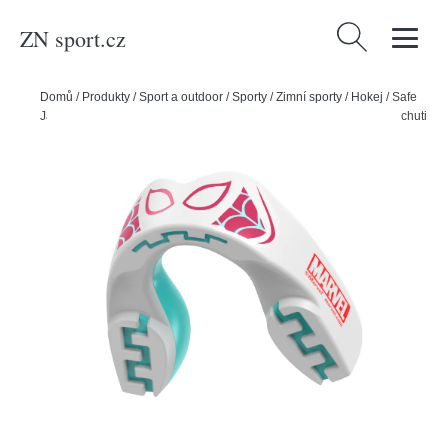
ZN sport.cz
Vyhledávání
Domů
/
Produkty
/
Sport a outdoor
/
Sporty
/
Zimní sporty
/
Hokej
/
Safe
Jawz Chránič zubů Safe Jawz Marvel Spider-Gwen, Junior, Bez příchuti