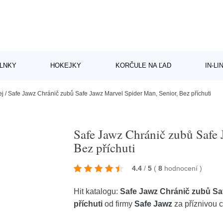
LNKY
HOKEJKY
KORČULE NA ĽAD
IN-L
ej
/
Safe Jawz Chránič zubů Safe Jawz Marvel Spider Man, Senior, Bez příchuti
Safe Jawz Chránič zubů Safe 
Bez příchuti
4.4
/
5
(
8
hodnocení
)
Hit katalogu:
Safe Jawz Chránič zubů Saf
příchuti
od firmy
Safe Jawz
za příznivou 