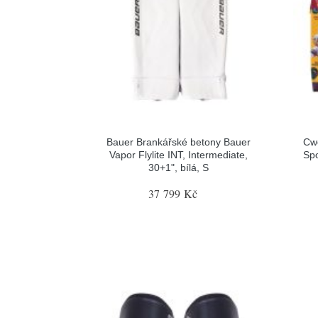
Bauer Brankářské betony Bauer
Cw
Vapor Flylite INT, Intermediate,
Spo
30+1", bílá, S
37 799 Kč