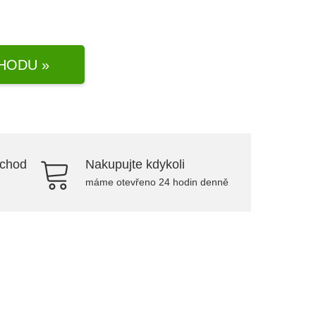
HODU »
bchod
Nakupujte kdykoli
máme otevřeno 24 hodin denně