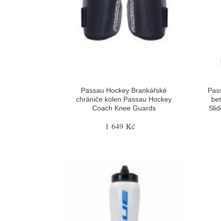
Passau Hockey Brankářské
Pas
chrániče kolen Passau Hockey
be
Coach Knee Guards
Sli
1 649 Kč