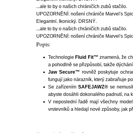
...ale to by o našich chráničích zubů stačilo.
UPOZORNĚNÍ: nošení chrániče Marvel's Spide
Elegantní. Ikonický. DRSNÝ.
...ale to by o našich chráničích zubů stačilo.
UPOZORNĚNÍ: nošení chrániče Marvel's Spide
Popis:
Technologie
Fluid Fit™
znamená, že chr
a pohodlně se přizpůsobí, takže dýchání
Jaw Secure™
rovněž poskytuje ochra
fungují jako nárazník, který zabraňuje po
Se zařízením
SAFEJAWZ®
se nemusít
abyste dosáhli dokonalého padnutí, na k
V neposlední řadě mají všechny modely
vrstevníků a hledají nové způsoby, jak 