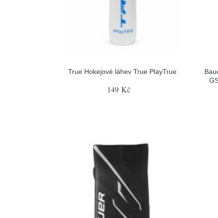
True Hokejové láhev True PlayTrue
Baue
GS
149 Kč