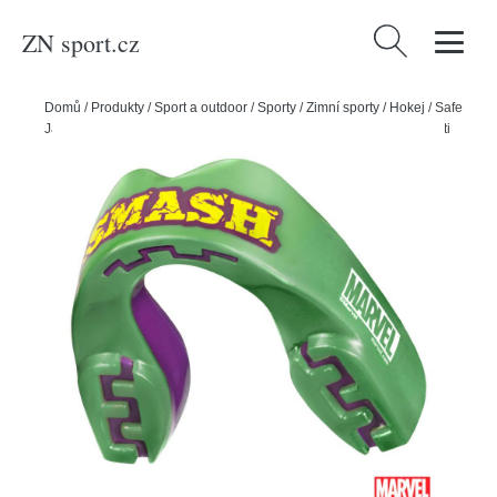
ZN sport.cz
Vyhledávání
Domů
/
Produkty
/
Sport a outdoor
/
Sporty
/
Zimní sporty
/
Hokej
/
Safe
Jawz Chránič zubů Safe Jawz Marvel The Hulk, Senior, Bez příchuti