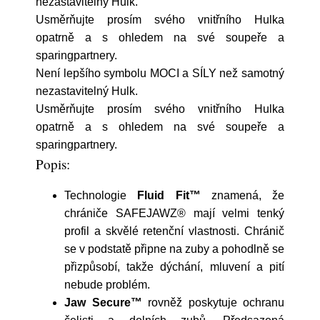
nezastavitelný Hulk.
Usměrňujte prosím svého vnitřního Hulka
opatrně a s ohledem na své soupeře a
sparingpartnery.
Není lepšího symbolu MOCI a SÍLY než samotný
nezastavitelný Hulk.
Usměrňujte prosím svého vnitřního Hulka
opatrně a s ohledem na své soupeře a
sparingpartnery.
Popis:
Technologie
Fluid Fit™
znamená, že
chrániče SAFEJAWZ® mají velmi tenký
profil a skvělé retenční vlastnosti. Chránič
se v podstatě připne na zuby a pohodlně se
přizpůsobí, takže dýchání, mluvení a pití
nebude problém.
Jaw Secure™
rovněž poskytuje ochranu