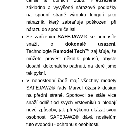
čelisti a dolních zubů. Předsazená
základna a vyvýšené nárazové podložky
na spodní straně výrobku fungují jako
nárazník, který zabraňuje poškození při
nárazu do spodní čelisti.
Se zařízením
SAFEJAWZ®
se nemusíte
snažit o
dokonalé usazení
.
Technologie
Remodel Tech™
zajišťuje, že
můžete provést několik pokusů, abyste
dosáhli dokonalého padnutí, na které jsme
tak pyšní.
V neposlední řadě mají všechny modely
SAFEJAWZ® řady Marvel úžasný design
na přední straně. Sportovci se stále více
snaží odlišit od svých vrstevníků a hledají
nové způsoby, jak při výkonu ukázat svou
osobnost. SAFEJAWZ® dává nositelům
tuto svobodu - ochranu s osobitostí.