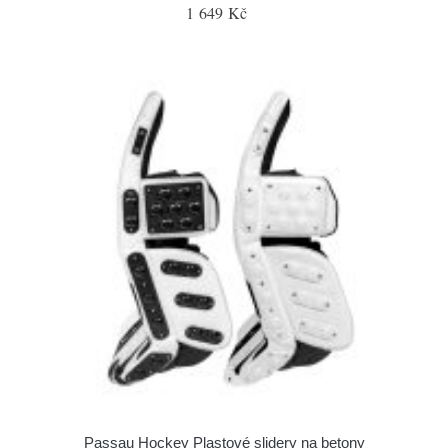
1 649 Kč
Passau Hockey Plastové slidery na betony