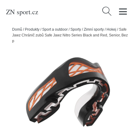
ZN sport.cz
Vyhledávání
Domů
/
Produkty
/
Sport a outdoor
/
Sporty
/
Zimní sporty
/
Hokej
/
Safe
Jawz Chránič zubů Safe Jawz Nitro Series Black and Red, Senior, Bez
příchuti