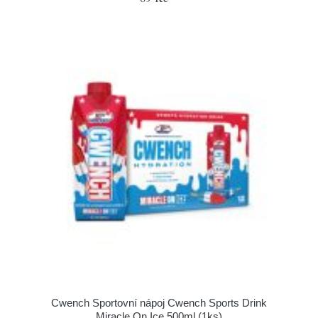
Cwench Sportovní nápoj Cwench Sports Drink
Miracle On Ice 500ml (1ks)