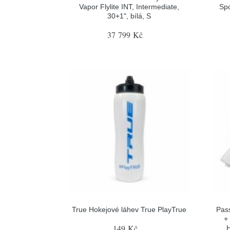
Vapor Flylite INT, Intermediate,
Spo
30+1", bílá, S
37 799 Kč
True Hokejové láhev True PlayTrue
Pas
+
149 Kč
H