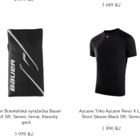
3 689 Kč
r Brankářská vyrážečka Bauer
Aycane Triko Aycane Revo X L
X SR, Senior, černá, Klasický
Short Sleeve Black SR, Senior
gard
1 890 Kč
3 959 Kč