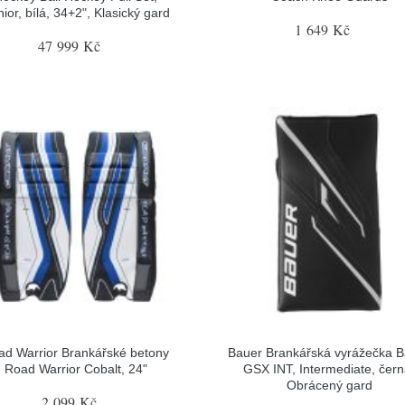
ior, bílá, 34+2", Klasický gard
1 649 Kč
47 999 Kč
ad Warrior Brankářské betony
Bauer Brankářská vyrážečka 
Road Warrior Cobalt, 24"
GSX INT, Intermediate, čern
Obrácený gard
2 099 Kč