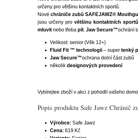
určeny pro většinu kontaktních sportů.
Nové
chrániče zubů SAFEJAWZ® Mouthgu
jsou určeny pro
většinu kontaktních sport
mluvit
nebo třeba
pít
.
Jaw Secure™
ochrání 
Velikost: senior (Věk 12+)
Fluid Fit ™ technologii
– super
tenký p
Jaw Secure™
ochrana dolní část zubů
několik
designových provedení
Vybírejtee zboží v akci z pohodlí vašeho domov
Popis produktu Safe Jawz Chránič zu
Výrobce:
Safe Jawz
Cena:
619 Kč