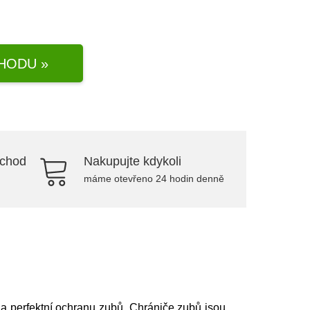
HODU »
bchod
Nakupujte kdykoli
máme otevřeno 24 hodin denně
 perfektní ochranu zubů. Chrániče zubů jsou