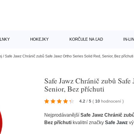
LNKY
HOKEJKY
KORČULE NA ĽAD
IN-L
ej
/
Safe Jawz Chránič zubů Safe Jawz Ortho Series Solid Red, Senior, Bez příchuti
Safe Jawz Chránič zubů Safe 
Senior, Bez příchuti
4.2
/
5
(
10
hodnocení
)
Nejprodávanější
Safe Jawz Chránič zubů
Bez příchuti
kvalitní značky
Safe Jawz
vý