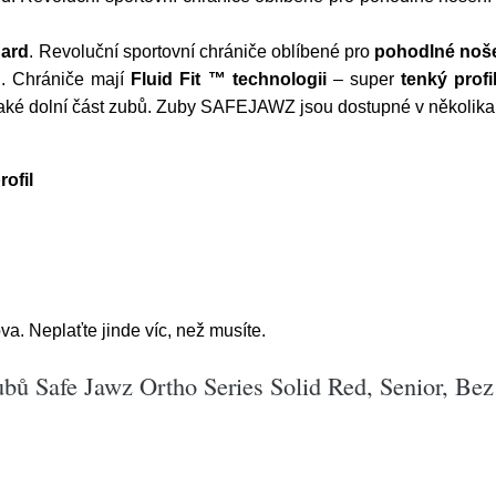
ard
. Revoluční sportovní chrániče oblíbené pro
pohodlné noš
ů
. Chrániče mají
Fluid Fit ™ technologii
– super
tenký profi
také dolní část zubů. Zuby SAFEJAWZ jsou dostupné v několika
rofil
a. Neplaťte jinde víc, než musíte.
bů Safe Jawz Ortho Series Solid Red, Senior, Bez 