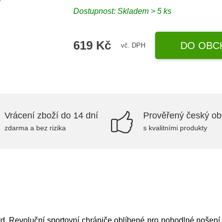
Dostupnost: Skladem > 5 ks
619 Kč
DO OBC
vč. DPH
Vrácení zboží do 14 dní
Prověřený český o
zdarma a bez rizika
s kvalitními produkty
evoluční sportovní chrániče oblíbené pro pohodlné nošení a