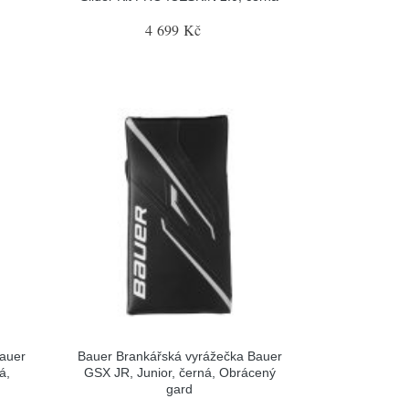
4 699 Kč
Bauer
Bauer Brankářská vyrážečka Bauer
á,
GSX JR, Junior, černá, Obrácený
gard