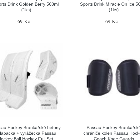
rts Drink Golden Berry 500ml
Sports Drink Miracle On Ice 5
(1ks)
(1ks)
69 Kč
69 Kč
sau Hockey Brankářské betony
Passau Hockey Brankářsk
 lapačka + vyrážečka Passau
chrániče kolen Passau Hock
ockey Ball Hockey Full Set,
Coach Knee Guards