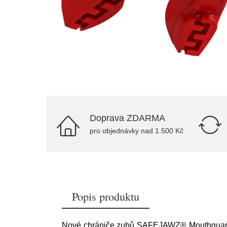
Doprava ZDARMA
pro objednávky nad 1.500 Kč
Popis produktu
Nové chrániče zubů SAFEJAWZ® Mouthguard. R