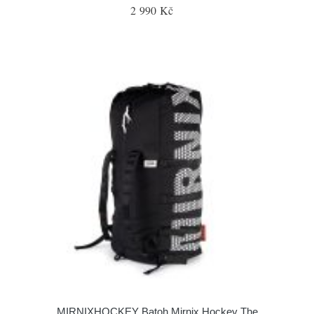
2 990 Kč
MIRNIXHOCKEY Batoh Mirnix Hockey The