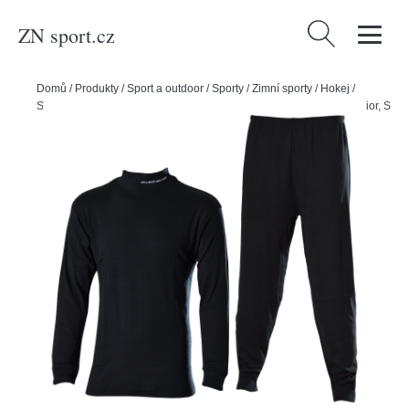
ZN sport.cz
Vyhledávání
Domů
/
Produkty
/
Sport a outdoor
/
Sporty
/
Zimní sporty
/
Hokej
/
Sherwood Dvoudílné ribano Sherwood Underwear SR, černá, Senior, S