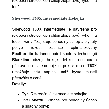
rekreační střelce, kteří chtějí zlepšit svůj výkon na
ledě.
Sherwood T60X Intermediate Hokejka
Sherwood T60X Intermediate je navržena pro
rekreační střelce, kteří chtějí zlepšit svůj výkon na
ledě. Tvar „T“ zajišťuje pohodlný úchop a plynulý
pohyb rukou, zatímco optimalizovaný
FeatherLite balance point
spolu s technologií
Blackline
udržuje hokejku lehkou, odolnou a
připravenou na souboje o puk v rohu. T60X
umožňuje hrát naplno, aniž byste museli
přemýšlet o ceně.
Detaily:
Typ
: Rekreační / Intermediate hokejka
Tvar shaftu
: T-shape pro pohodlný úchop
a snadný pohyb