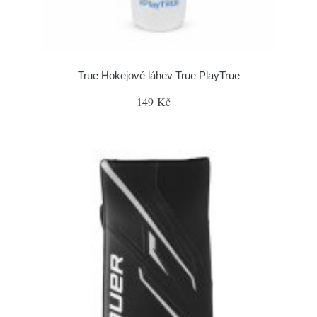
True Hokejové láhev True PlayTrue
149 Kč