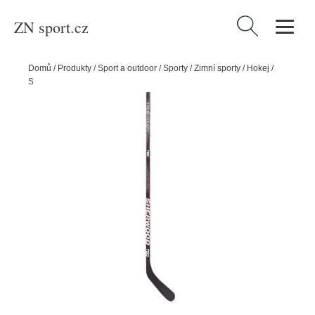
ZN sport.cz
Vyhledávání
Domů
/
Produkty
/
Sport a outdoor
/
Sporty
/
Zimní sporty
/
Hokej
/
Sherwood Hokejka Sherwood T60X INT, Intermediate, 55, L, PP92