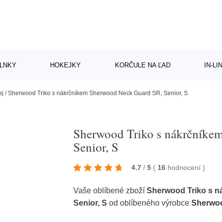
LNKY
HOKEJKY
KORČULE NA ĽAD
IN-L
ej
/
Sherwood Triko s nákrčníkem Sherwood Neck Guard SR, Senior, S
Sherwood Triko s nákrčníke
Senior, S
4.7
/
5
(
16
hodnocení
)
Vaše oblíbené zboží
Sherwood Triko s 
Senior, S
od oblíbeného výrobce
Sherwo