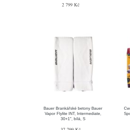
2 799 Kč
Bauer Brankářské betony Bauer
Cw
Vapor Flylite INT, Intermediate,
Spo
30+1", bílá, S
37 799 Kč