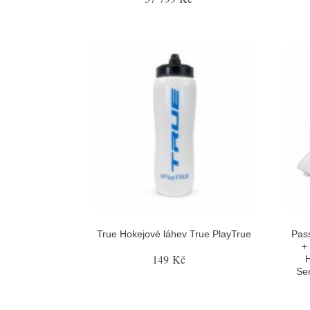
True Hokejové láhev True PlayTrue
Pas
+
149 Kč
H
Sen