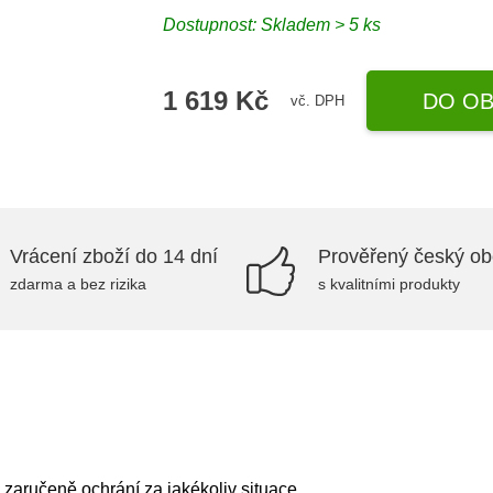
Dostupnost: Skladem > 5 ks
1 619 Kč
DO OB
vč. DPH
Vrácení zboží do 14 dní
Prověřený český o
zdarma a bez rizika
s kvalitními produkty
aručeně ochrání za jakékoliv situace.