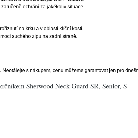
aručeně ochrání za jakékoliv situace.
íznutí na krku a v oblasti klíční kosti.
pomocí suchého zipu na zadní straně.
 Neotálejte s nákupem, cenu můžeme garantovat jen pro dnešn
ákrčníkem Sherwood Neck Guard SR, Senior, S