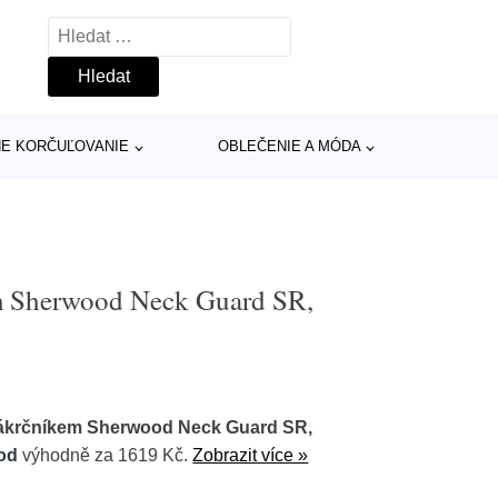
Vyhledávání
INE KORČUĽOVANIE
OBLEČENIE A MÓDA
m Sherwood Neck Guard SR,
nákrčníkem Sherwood Neck Guard SR,
od
výhodně za 1619 Kč.
Zobrazit více »