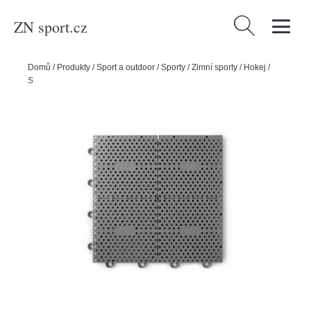
ZN sport.cz
Vyhledávání
Domů
/
Produkty
/
Sport a outdoor
/
Sporty
/
Zimní sporty
/
Hokej
/
Stilmat Střelecká plocha Stilmat venkovní šedá 1m2, HS23 (9KS)