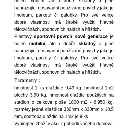
nejen mobilní, ale i dobře skladný a plně
nahrazující dosavadní používané povrchy jako je
linoleum, parkety či palubky. Pro své velice
dobré vlastnosti má široké využití hlavně
tělocvičnách, sportovních halách a hřištích.
Plastový
sportovní povrch nové generace
je
nejen
mobilní
, ale i dobře
skladný
a plně
nahrazující dosavadní používané povrchy jako je
linoleum, parkety či palubky. Pro své velice
dobré vlastnosti má široké využití hlavně
tělocvičnách, sportovních halách a hřištích.
Parametry :
hmotnost 1 ks dlaždice 0,43 kg, hmotnost 1m2
plochy 3,90 kg, hmotnost dlaždic použitých na
stadion o celkové ploše 1800 m2 - 6.950 kg,
rozměry jedné dlaždice 330mm x 330mm x 10,5
mm, spotřeba dlaždic na 1m2 je 9 ks
Vybírejtee zboží v akci z pohodlí vašeho domova.