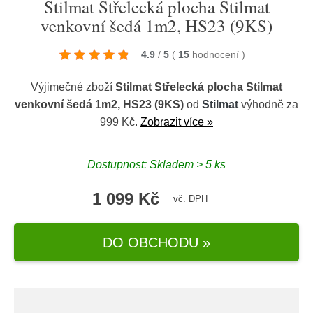
Stilmat Střelecká plocha Stilmat
venkovní šedá 1m2, HS23 (9KS)
4.9
/
5
(
15
hodnocení
)
Výjimečné zboží
Stilmat Střelecká plocha Stilmat
venkovní šedá 1m2, HS23 (9KS)
od
Stilmat
výhodně za
999 Kč.
Zobrazit více »
Dostupnost: Skladem > 5 ks
1 099 Kč
vč. DPH
DO OBCHODU »