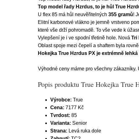
Top model řady Hzrdus, to je hůl True Hzr
U flex 85 má hůl neuvěřitelných
355 gramů
! 
Elitní karbonové vlákno je jemně vrstveno p
které vše drží pohromadě. To vše vede k úžas
Vylepšení je i ve spodní třetině hole. Nová
Tri
Oblast spoje mezi čepelí a shaftem byla rovněž
Hokejka True Hzrdus PX je extrémně lehká 
Výhodné ceny máme pro všechny zákazníky. Ús
Popis produktu True Hokejka True 
Výrobce:
True
Cena:
7177 Kč
Tvrdost:
85
Varianta:
Senior
Strana:
Levá ruka dole
Zahnutí:
TC2