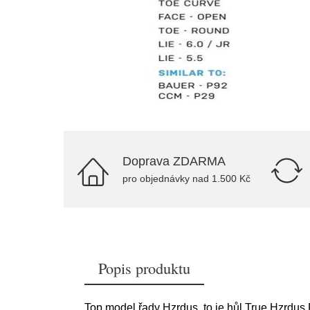
Doprava ZDARMA
pro objednávky nad 1.500 Kč
Popis produktu
Top model řady Hzrdus, to je hůl True Hzrdus