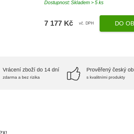
Dostupnost: Skladem > 5 ks
7 177 Kč
DO OB
vč. DPH
Vrácení zboží do 14 dní
Prověřený český o
zdarma a bez rizika
s kvalitními produkty
 PX!