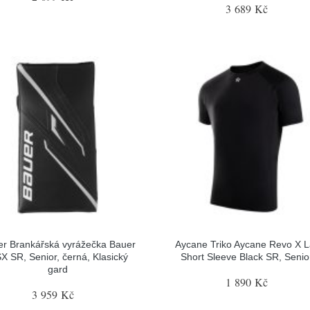
3 689 Kč
r Brankářská vyrážečka Bauer
Aycane Triko Aycane Revo X L
X SR, Senior, černá, Klasický
Short Sleeve Black SR, Senior
gard
1 890 Kč
3 959 Kč