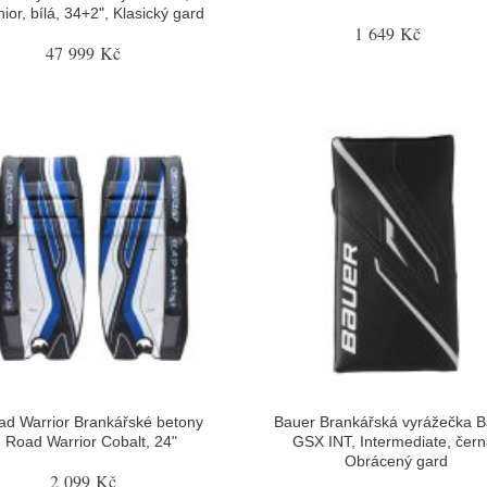
ior, bílá, 34+2", Klasický gard
1 649 Kč
47 999 Kč
ad Warrior Brankářské betony
Bauer Brankářská vyrážečka 
Road Warrior Cobalt, 24"
GSX INT, Intermediate, čern
Obrácený gard
2 099 Kč