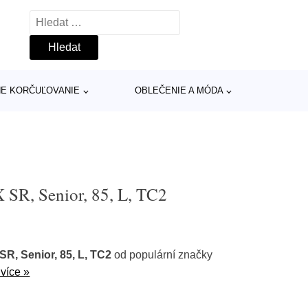
Vyhledávání
INE KORČUĽOVANIE
OBLEČENIE A MÓDA
 SR, Senior, 85, L, TC2
R, Senior, 85, L, TC2
od populární značky
 více »