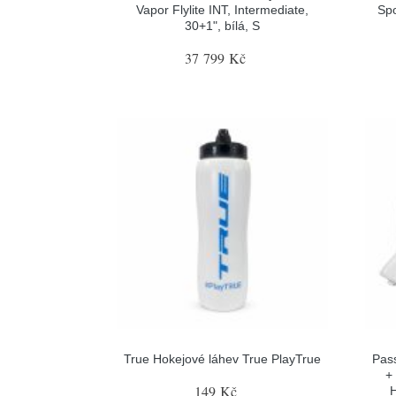
Vapor Flylite INT, Intermediate,
Spo
30+1", bílá, S
37 799 Kč
True Hokejové láhev True PlayTrue
Pas
+
149 Kč
H