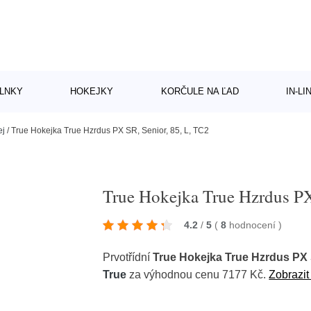
LNKY
HOKEJKY
KORČULE NA ĽAD
IN-L
ej
/
True Hokejka True Hzrdus PX SR, Senior, 85, L, TC2
True Hokejka True Hzrdus PX
4.2
/
5
(
8
hodnocení
)
Prvotřídní
True Hokejka True Hzrdus PX S
True
za výhodnou cenu 7177 Kč.
Zobrazit