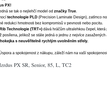
dus PX!
Jedná se tak o nejlehčí model od
značky True
.
omocí
technologie PLD
(Precision Laminate Design), zatímco n
né redukci hmotnosti bez kompromisů v pevnosti nebo pocitu.
 Rib Technologie (TRT+)
dává hráčům ultralehkou čepel, která p
 posílena, jelikož se stále jedná o jednu z nejvíce zasažených a
hokejka s neuvěřitelně rychlým uvolněním střely.
pora a spokojenost z nákupu, záleží nám na vaší spokojenost
Hzrdus PX SR, Senior, 85, L, TC2