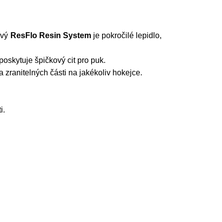
ový
ResFlo Resin System
je pokročilé lepidlo,
oskytuje špičkový cit pro puk.
 zranitelných části na jakékoliv hokejce.
i.