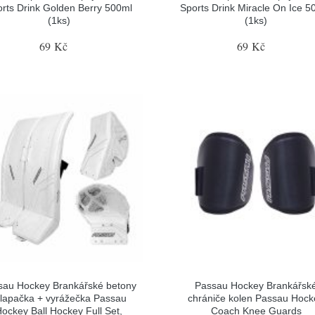
rts Drink Golden Berry 500ml
Sports Drink Miracle On Ice 5
(1ks)
(1ks)
69 Kč
69 Kč
sau Hockey Brankářské betony
Passau Hockey Brankářsk
 lapačka + vyrážečka Passau
chrániče kolen Passau Hock
ockey Ball Hockey Full Set,
Coach Knee Guards