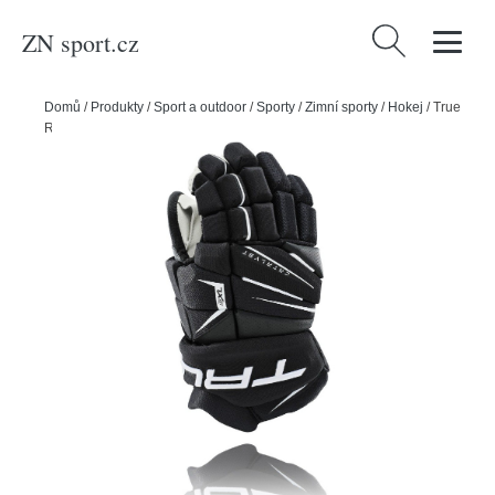
ZN sport.cz
Vyhledávání
Domů
/
Produkty
/
Sport a outdoor
/
Sporty
/
Zimní sporty
/
Hokej
/
True
Rukavice True Catalyst 7X5 JR, černá, Junior, 11"