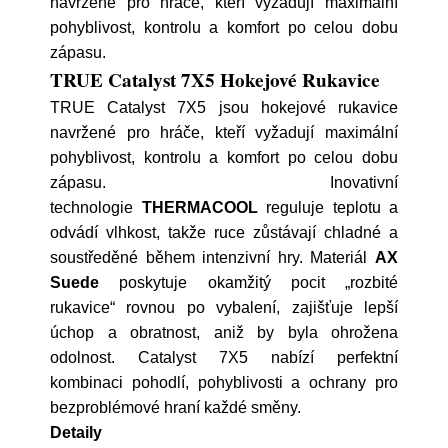
navržené pro hráče, kteří vyžadují maximální
pohyblivost, kontrolu a komfort po celou dobu
zápasu.
TRUE Catalyst 7X5 Hokejové Rukavice
TRUE Catalyst 7X5 jsou hokejové rukavice
navržené pro hráče, kteří vyžadují maximální
pohyblivost, kontrolu a komfort po celou dobu
zápasu. Inovativní
technologie
THERMACOOL
reguluje teplotu a
odvádí vlhkost, takže ruce zůstávají chladné a
soustředěné během intenzivní hry. Materiál
AX
Suede
poskytuje okamžitý pocit „rozbité
rukavice“ rovnou po vybalení, zajišťuje lepší
úchop a obratnost, aniž by byla ohrožena
odolnost. Catalyst 7X5 nabízí perfektní
kombinaci pohodlí, pohyblivosti a ochrany pro
bezproblémové hraní každé směny.
Detaily