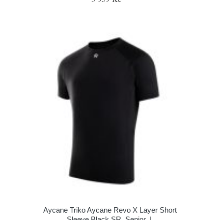
Aycane Triko Aycane Revo X Layer Short
Sleeve Black SR, Senior, L