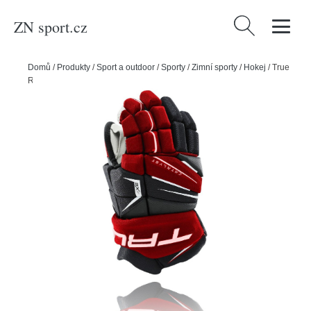
ZN sport.cz
Vyhledávání
Domů
/
Produkty
/
Sport a outdoor
/
Sporty
/
Zimní sporty
/
Hokej
/
True
Rukavice True Catalyst 9X5 SR, černá-červená, Senior, 14"