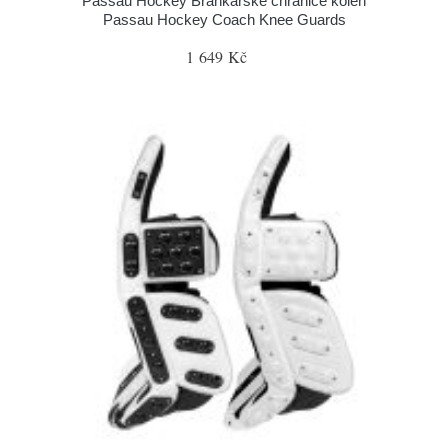
Passau Hockey Brankářské chrániče kolen
Passau Hockey Coach Knee Guards
1 649 Kč