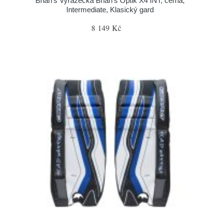
Brian’s Vyrážečka Brian’s Optik X4 INT, černá,
Intermediate, Klasický gard
8 149 Kč