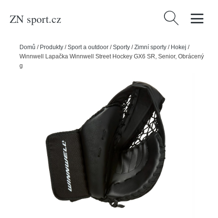
ZN sport.cz
Vyhledávání
Domů
/
Produkty
/
Sport a outdoor
/
Sporty
/
Zimní sporty
/
Hokej
/
Winnwell Lapačka Winnwell Street Hockey GX6 SR, Senior, Obrácený
gard