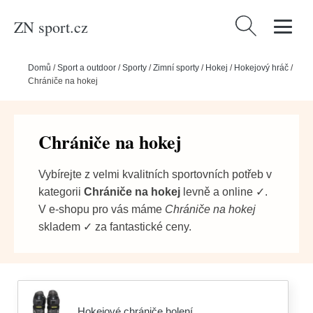
ZN sport.cz
Vyhledávání
Domů
/
Sport a outdoor
/
Sporty
/
Zimní sporty
/
Hokej
/
Hokejový hráč
/
Chrániče na hokej
Chrániče na hokej
Vybírejte z velmi kvalitních sportovních potřeb v
kategorii
Chrániče na hokej
levně a online ✓.
V e-shopu pro vás máme
Chrániče na hokej
skladem ✓ za fantastické ceny.
Hokejové chrániče holení