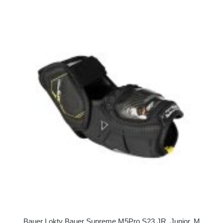
Bauer Lokty Bauer Supreme M5Pro S23 JR, Junior, M