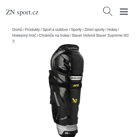
ZN sport.cz
Vyhledávání
Domů
/
Produkty
/
Sport a outdoor
/
Sporty
/
Zimní sporty
/
Hokej
/
Hokejový hráč
/
Chrániče na hokej
/
Bauer Holeně Bauer Supreme M3
S23 SR, Senior, 15"