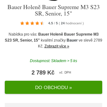
Bauer Holeně Bauer Supreme M3 S23
SR, Senior, 15"
4.5
/
5
(
24
hodnocení
)
Nabídka pro vás:
Bauer Holeně Bauer Supreme M3
S23 SR, Senior, 15"
kvalitní značky
Bauer
ve slevě 2789
Kč.
Zobrazit více »
Dostupnost: Skladem > 5 ks
2 789 Kč
vč. DPH
DO OBCHODU »