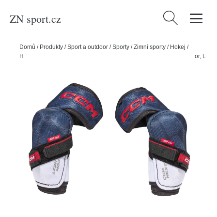
ZN sport.cz
Vyhledávání
Domů
/
Produkty
/
Sport a outdoor
/
Sporty
/
Zimní sporty
/
Hokej
/
Hokejový hráč
/
Chrániče na hokej
/
CCM Lokty CCM Next JR, Junior, L