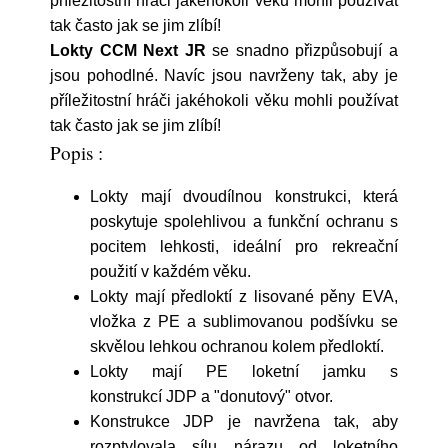
příležitostní hráči jakéhokoli věku mohli používat
tak často jak se jim zlíbí!
Lokty CCM Next JR
se snadno přizpůsobují a
jsou pohodlné. Navíc jsou navrženy tak, aby je
příležitostní hráči jakéhokoli věku mohli používat
tak často jak se jim zlíbí!
Popis :
Lokty mají dvoudílnou konstrukci, která
poskytuje spolehlivou a funkční ochranu s
pocitem lehkosti, ideální pro rekreační
použití v každém věku.
Lokty mají předloktí z lisované pěny EVA,
vložka z PE a sublimovanou podšívku se
skvělou lehkou ochranou kolem předloktí.
Lokty mají PE loketní jamku s
konstrukcí JDP a "donutový" otvor.
Konstrukce JDP je navržena tak, aby
rozptylovala sílu nárazu od loketního