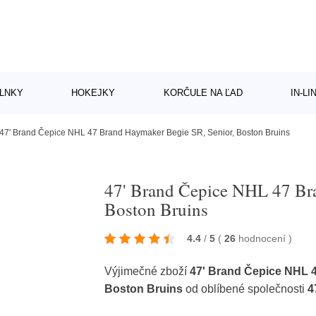
LNKY
HOKEJKY
KORČULE NA ĽAD
IN-L
47' Brand Čepice NHL 47 Brand Haymaker Begie SR, Senior, Boston Bruins
47' Brand Čepice NHL 47 Br
Boston Bruins
4.4
/
5
(
26
hodnocení
)
Výjimečné zboží
47' Brand Čepice NHL 
Boston Bruins
od oblíbené společnosti
4