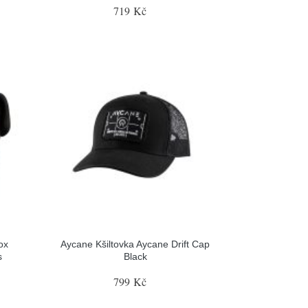
719 Kč
ox
Aycane Kšiltovka Aycane Drift Cap
s
Black
799 Kč