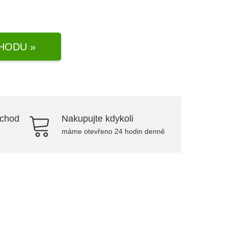
HODU »
bchod
Nakupujte kdykoli
máme otevřeno 24 hodin denně