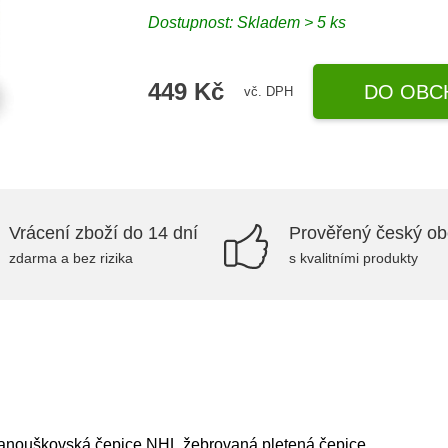
Dostupnost: Skladem > 5 ks
449 Kč
DO OBC
vč. DPH
Vrácení zboží do 14 dní
Prověřený český o
zdarma a bez rizika
s kvalitními produkty
anouškovská čepice NHL,žebrovaná pletená čepice.