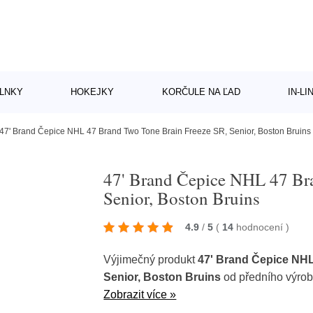
LNKY
HOKEJKY
KORČULE NA ĽAD
IN-L
47' Brand Čepice NHL 47 Brand Two Tone Brain Freeze SR, Senior, Boston Bruins
47' Brand Čepice NHL 47 Br
Senior, Boston Bruins
4.9
/
5
(
14
hodnocení
)
Výjimečný produkt
47' Brand Čepice NHL
Senior, Boston Bruins
od předního výro
Zobrazit více »