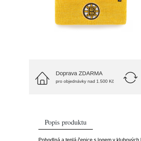
Doprava ZDARMA
pro objednávky nad 1.500 Kč
Popis produktu
Pohodlná a teplá čepice s logem v klubových 