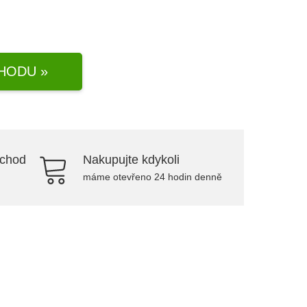
HODU »
bchod
Nakupujte kdykoli
máme otevřeno 24 hodin denně