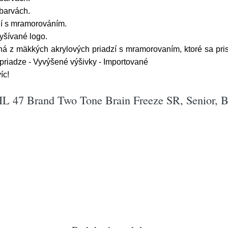
barvách.
zí s mramorováním.
vyšívané logo.
á z mäkkých akrylových priadzí s mramorovaním, ktoré sa prisp
priadze - Vyvýšené výšivky - Importované
íc!
HL 47 Brand Two Tone Brain Freeze SR, Senior, B