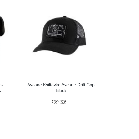
ox
Aycane Kšiltovka Aycane Drift Cap
s
Black
799 Kč