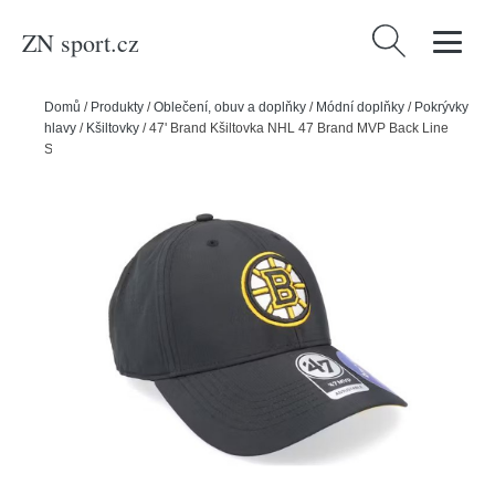
ZN sport.cz
Vyhledávání
Domů
/
Produkty
/
Oblečení, obuv a doplňky
/
Módní doplňky
/
Pokrývky
hlavy
/
Kšiltovky
/
47' Brand Kšiltovka NHL 47 Brand MVP Back Line
SR, Senior, Boston Bruins