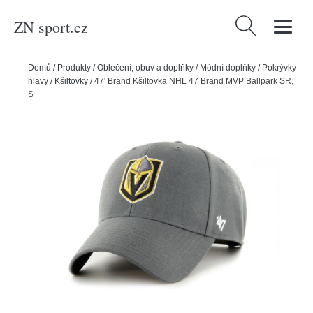
ZN sport.cz
Vyhledávání
Domů
/
Produkty
/
Oblečení, obuv a doplňky
/
Módní doplňky
/
Pokrývky
hlavy
/
Kšiltovky
/
47' Brand Kšiltovka NHL 47 Brand MVP Ballpark SR,
Senior, Vegas Golden Knights