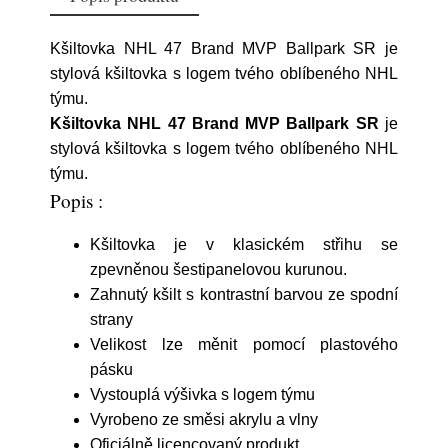
Kšiltovka NHL 47 Brand MVP Ballpark SR je
stylová kšiltovka s logem tvého oblíbeného NHL
týmu.
Kšiltovka NHL 47 Brand MVP Ballpark SR
je
stylová kšiltovka s logem tvého oblíbeného NHL
týmu.
Popis :
Kšiltovka je v klasickém střihu se
zpevněnou šestipanelovou kurunou.
Zahnutý kšilt s kontrastní barvou ze spodní
strany
Velikost lze měnit pomocí plastového
pásku
Vystouplá výšivka s logem týmu
Vyrobeno ze směsi akrylu a vlny
Oficiálně licencovaný produkt