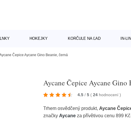
LNKY
HOKEJKY
KORČULE NA ĽAD
IN-L
Aycane Čepice Aycane Gino Beanie, černá
Aycane Čepice Aycane Gino B
4.5
/
5
(
24
hodnocení
)
Trhem osvědčený produkt,
Aycane Čepice
značky
Aycane
za přívětivou cenu 899 Kč