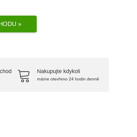
HODU »
bchod
Nakupujte kdykoli
máme otevřeno 24 hodin denně