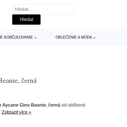
Vyhledávání
INE KORČUĽOVANIE
OBLEČENIE A MÓDA
eanie, černá
 Aycane Gino Beanie, černá
od oblíbené
.
Zobrazit více »