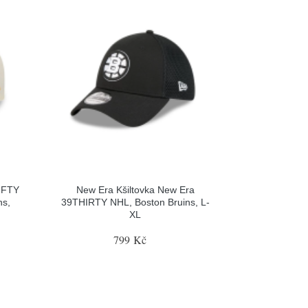
FIFTY
New Era Kšiltovka New Era
ns,
39THIRTY NHL, Boston Bruins, L-
XL
799 Kč