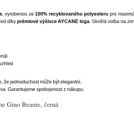
e
, vyrobenou ze
100% recyklovaného polyesteru
pro maximál
hled díky
prémiové výšivce AYCANE loga
. Skvělá volba na zi
riál
vzhled
, že jednoduchost může být elegantní.
ova. Garantujeme spokojenost z nákupu.
ne Gino Beanie, černá