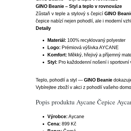
GINO Beanie – Styl a teplo v rovnováze
Zůstaň v teple a stylový s čepicí
GINO Beani
čepice nabízí nejen pohodlí, ale i moderní vz
Detaily
Materiál:
100% recyklovaný polyester
Logo:
Prémiová výšivka AYCANE
Komfort:
Měkký, hřejivý a příjemný mate
Styl:
Pro každodenní nošení i sportovní 
Teplo, pohodlí a styl —
GINO Beanie
dokazuje
Vybírejtee zboží v akci z pohodlí vašeho dom
Popis produktu Aycane Čepice Ayca
Výrobce:
Aycane
Cena:
899 Kč