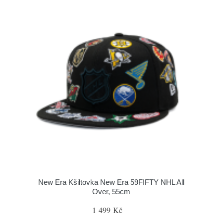
New Era Kšiltovka New Era 59FIFTY NHL All
Over, 55cm
1 499 Kč