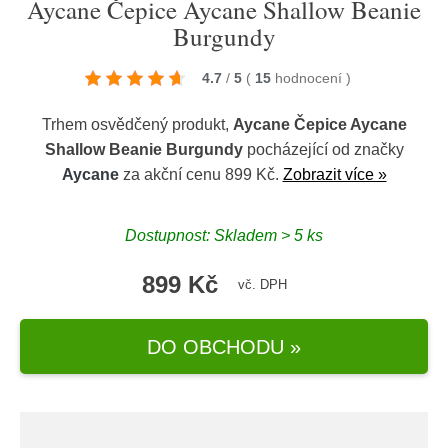
Aycane Čepice Aycane Shallow Beanie
Burgundy
4.7
/
5
(
15
hodnocení
)
Trhem osvědčený produkt,
Aycane Čepice Aycane
Shallow Beanie Burgundy
pocházející od značky
Aycane
za akční cenu 899 Kč.
Zobrazit více »
Dostupnost: Skladem > 5 ks
899 Kč
vč. DPH
DO OBCHODU »