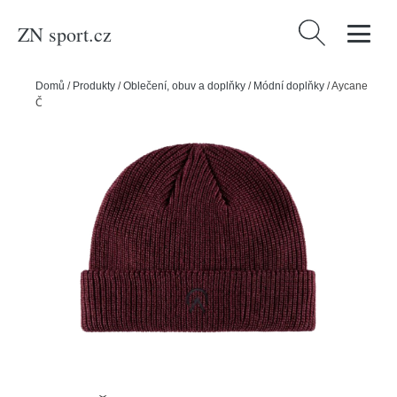
ZN sport.cz
Vyhledávání
Domů
/
Produkty
/
Oblečení, obuv a doplňky
/
Módní doplňky
/
Aycane
Čepice Aycane Shallow Beanie Burgundy