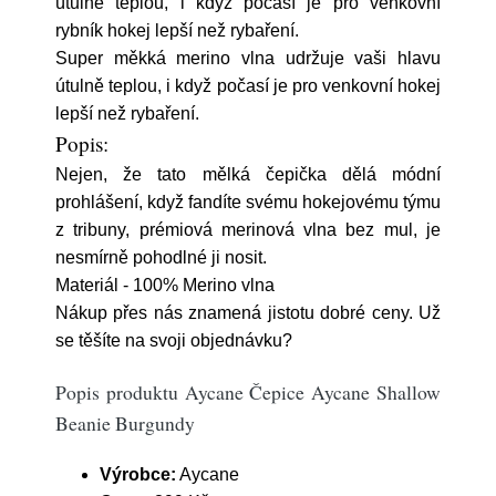
útulně teplou, i když počasí je pro venkovní
rybník hokej lepší než rybaření.
Super měkká merino vlna udržuje vaši hlavu
útulně teplou, i když počasí je pro venkovní hokej
lepší než rybaření.
Popis:
Nejen, že tato mělká čepička dělá módní
prohlášení, když fandíte svému hokejovému týmu
z tribuny, prémiová merinová vlna bez mul, je
nesmírně pohodlné ji nosit.
Materiál - 100% Merino vlna
Nákup přes nás znamená jistotu dobré ceny. Už
se těšíte na svoji objednávku?
Popis produktu Aycane Čepice Aycane Shallow
Beanie Burgundy
Výrobce:
Aycane