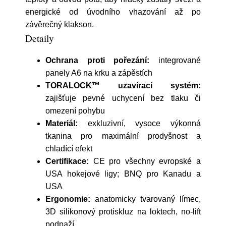
energické od úvodního vhazování až po
závěrečný klakson.
Detaily
Ochrana proti pořezání:
integrované
panely A6 na krku a zápěstích
TORALOCK™ uzavírací systém:
zajišťuje pevné uchycení bez tlaku či
omezení pohybu
Materiál:
exkluzivní, vysoce výkonná
tkanina pro maximální prodyšnost a
chladící efekt
Certifikace:
CE pro všechny evropské a
USA hokejové ligy; BNQ pro Kanadu a
USA
Ergonomie:
anatomicky tvarovaný límec,
3D silikonový protiskluz na loktech, no-lift
podpaží