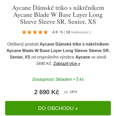
Aycane Dámské triko s nákrčníkem
Aycane Blade W Base Layer Long
Sleeve Sleeve SR, Senior, XS
4.9
/
5
(
18
hodnocení
)
Oblíbený produkt
Aycane Dámské triko s nákrčníkem
Aycane Blade W Base Layer Long Sleeve Sleeve SR,
Senior, XS
od originálního výrobce
Aycane
ve slevě
3490 Kč.
Zobrazit více »
Dostupnost: Skladem > 5 ks
2 690 Kč
vč. DPH
DO OBCHODU »