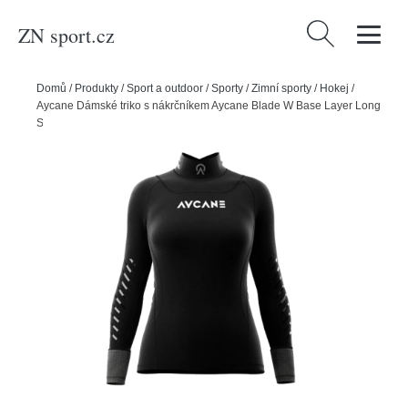
ZN sport.cz
Vyhledávání
Domů
/
Produkty
/
Sport a outdoor
/
Sporty
/
Zimní sporty
/
Hokej
/
Aycane Dámské triko s nákrčníkem Aycane Blade W Base Layer Long
Sleeve Sleeve SR, Senior, XS