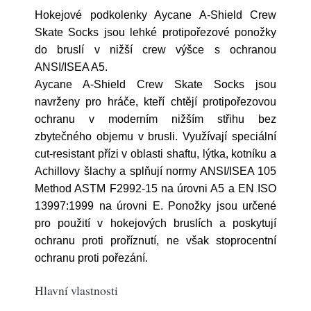
Hokejové podkolenky Aycane A-Shield Crew
Skate Socks jsou lehké protipořezové ponožky
do bruslí v nižší crew výšce s ochranou
ANSI/ISEA A5.
Aycane A-Shield Crew Skate Socks jsou
navrženy pro hráče, kteří chtějí protipořezovou
ochranu v moderním nižším střihu bez
zbytečného objemu v brusli. Využívají speciální
cut-resistant přízi v oblasti shaftu, lýtka, kotníku a
Achillovy šlachy a splňují normy ANSI/ISEA 105
Method ASTM F2992-15 na úrovni A5 a EN ISO
13997:1999 na úrovni E. Ponožky jsou určené
pro použití v hokejových bruslích a poskytují
ochranu proti proříznutí, ne však stoprocentní
ochranu proti pořezání.
Hlavní vlastnosti