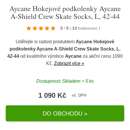
Aycane Hokejové podkolenky Aycane
A-Shield Crew Skate Socks, L, 42-44
5
/
5
(
13
hodnocení
)
Udělejte si radost produktem
Aycane Hokejové
podkolenky Aycane A-Shield Crew Skate Socks, L,
42-44
od kvalitního výrobce
Aycane
za akční cenu 1090
Kč.
Zobrazit více »
Dostupnost: Skladem > 5 ks
1 090 Kč
vč. DPH
DO OBCHODU »