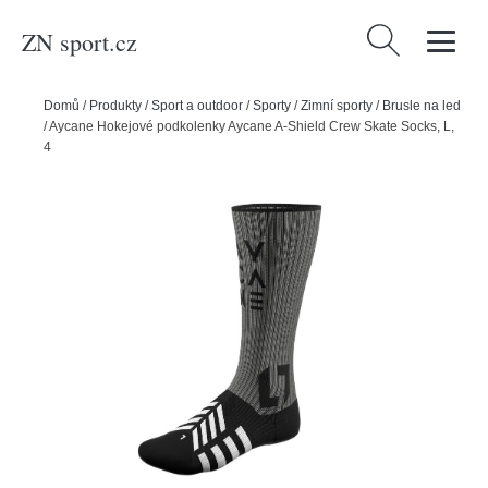
ZN sport.cz
Vyhledávání
Domů
/
Produkty
/
Sport a outdoor
/
Sporty
/
Zimní sporty
/
Brusle na led
/
Aycane Hokejové podkolenky Aycane A-Shield Crew Skate Socks, L,
42-44