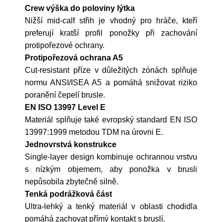
Crew výška do poloviny lýtka
Nižší mid-calf střih je vhodný pro hráče, kteří
preferují kratší profil ponožky při zachování
protipořezové ochrany.
Protipořezová ochrana A5
Cut-resistant příze v důležitých zónách splňuje
normu ANSI/ISEA A5 a pomáhá snižovat riziko
poranění čepelí brusle.
EN ISO 13997 Level E
Materiál splňuje také evropský standard EN ISO
13997:1999 metodou TDM na úrovni E.
Jednovrstvá konstrukce
Single-layer design kombinuje ochrannou vrstvu
s nízkým objemem, aby ponožka v brusli
nepůsobila zbytečně silně.
Tenká podrážková část
Ultra-lehký a tenký materiál v oblasti chodidla
pomáhá zachovat přímý kontakt s bruslí.