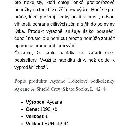
pro hokejisty, kteří chtějí lehké protipořezové
ponožky do bruslí v nižší crew výšce. Hodí se pro
hráče, kteří preferují tenký pocit v brusli, odvod
vlhkosti, ochranu citlivých zón a střih do poloviny
lýtka. Produkt výrazně snižuje riziko poranění
čepelí brusle, ale není cut-proof a nemůže zaručit
úplnou ochranu proti pořezání.
Čekáme, že tahle nabídka se zařadí mezi
bestsellery. Využijte nabídku dřív, než dojde k
vyprodání zboží.
Popis produktu Aycane Hokejové podkolenky
Aycane A-Shield Crew Skate Socks, L, 42-44
Výrobce:
Aycane
Cena:
1090 Kč
Velikost:
L
Velikost EUR:
42-44