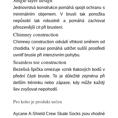
Single-layer design
Jednovrstvá konstrukce pomáhá spojit ochranu s
minimálním objemem. V brusli tak ponožka
nepůsobí tak robustně a pomáhá zachovat
přirozenější cit při bruslení.
Chimney construction
Chimney construction odvádí vlhkost směrem od
chodidla. V praxi pomáhá udržet sušší prostředí
uvnitř brusle při intenzivním pohybu.
Seamless toe construction
Bezešvá špička omezuje vznik tlakových bodů v
přední části brusle. To je důležité zejména při
delším tréninku nebo zápase, kdy může každý
šev zvyšovat nepohodlí.
Pro koho je produkt určen
Aycane A-Shield Crew Skate Socks jsou vhodné