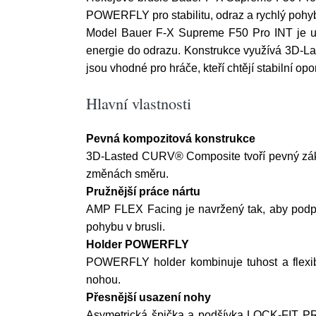
POWERFLY pro stabilitu, odraz a rychlý pohyb
Model Bauer F-X Supreme F50 Pro INT je urč
energie do odrazu. Konstrukce využívá 3D
jsou vhodné pro hráče, kteří chtějí stabilní op
Hlavní vlastnosti
Pevná kompozitová konstrukce
3D-Lasted CURV® Composite tvoří pevný základ 
změnách směru.
Pružnější práce nártu
AMP FLEX Facing je navržený tak, aby podpoř
pohybu v brusli.
Holder POWERFLY
POWERFLY holder kombinuje tuhost a flexibil
nohou.
Přesnější usazení nohy
Asymetrická špička a podšívka LOCK-FIT PRO p