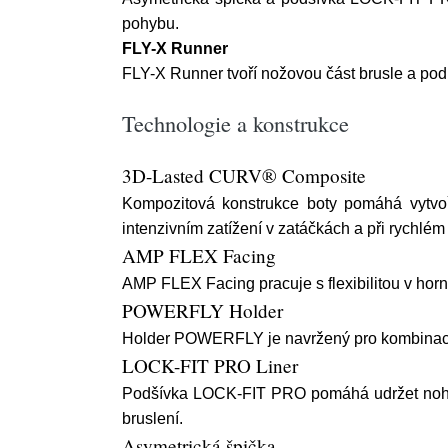
pohybu.
FLY-X Runner
FLY-X Runner tvoří nožovou část brusle a podp
Technologie a konstrukce
3D-Lasted CURV® Composite
Kompozitová konstrukce boty pomáhá vytvoři
intenzivním zatížení v zatáčkách a při rychlém
AMP FLEX Facing
AMP FLEX Facing pracuje s flexibilitou v horní
POWERFLY Holder
Holder POWERFLY je navržený pro kombinaci st
LOCK-FIT PRO Liner
Podšívka LOCK-FIT PRO pomáhá udržet nohu st
bruslení.
Asymetrická špička