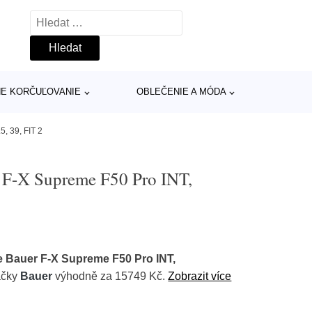
Vyhledávání
INE KORČUĽOVANIE
OBLEČENIE A MÓDA
, 39, FIT 2
 F-X Supreme F50 Pro INT,
e Bauer F-X Supreme F50 Pro INT,
ačky
Bauer
výhodně za 15749 Kč.
Zobrazit více