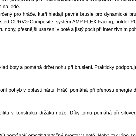
 na ledě.
ený pro hráče, kteří hledají pevné brusle pro dynamické brus
-Lasted CURV® Composite, systém AMP FLEX Facing, holder
oru nohy, přesnější usazení v botě a jistý pocit při intenzivním p
boty a pomáhá držet nohu při bruslení. Prakticky podporuje st
il pohyb v oblasti nártu. Hráči pomáhá při přenosu energie d
itu v konstrukci držáku nože. Díky tomu pomáhá při silovém 
omáhají omezit zbytečný prostor v botě. Noha tak lépe sedí v 