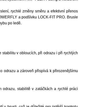
lení, rychlé změny směru a efektivní přenos
 POWERFLY a podšívku LOCK-FIT PRO. Brusle
ohybu po ledě.
abilitu v obloucích, při odrazu i při rychlých
o odrazu a zároveň přispívá k přirozenějšímu
odrazu, stabilitě v zatáčkách a rychlé práci
brusli, což je důležité pro jistější kontrolu