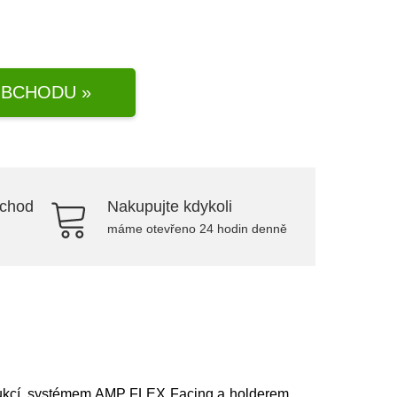
BCHODU »
bchod
Nakupujte kdykoli
máme otevřeno 24 hodin denně
trukcí, systémem AMP FLEX Facing a holderem