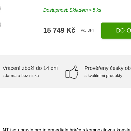
Dostupnost: Skladem > 5 ks
15 749 Kč
DO O
vč. DPH
Vrácení zboží do 14 dní
Prověřený český o
zdarma a bez rizika
s kvalitními produkty
INT jsou brusle pro intermediate hráče s kompozitovou kons