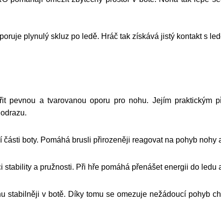
oruje plynulý skluz po ledě. Hráč tak získává jistý kontakt s le
t pevnou a tvarovanou oporu pro nohu. Jejím praktickým přín
 odrazu.
 části boty. Pomáhá brusli přirozeněji reagovat na pohyb nohy a p
ability a pružnosti. Při hře pomáhá přenášet energii do ledu 
abilněji v botě. Díky tomu se omezuje nežádoucí pohyb chodidl