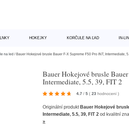
LNKY
HOKEJKY
KORČULE NA ĽAD
IN-L
le na led
/
Bauer Hokejové brusle Bauer F-X Supreme F50 Pro INT, Intermediate, 5.5
Bauer Hokejové brusle Bauer
Intermediate, 5.5, 39, FIT 2
4.7
/
5
(
23
hodnocení
)
Originální produkt
Bauer Hokejové brusl
Intermediate, 5.5, 39, FIT 2
od kvalitní zn
»