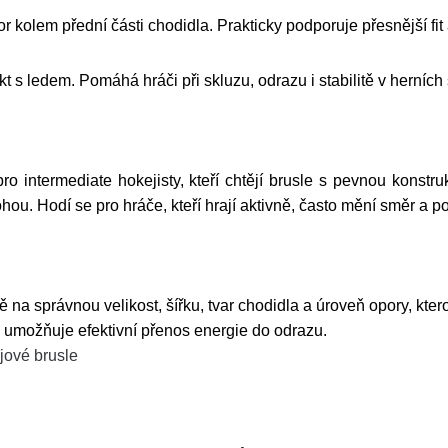
 kolem přední části chodidla. Prakticky podporuje přesnější fit
 s ledem. Pomáhá hráči při skluzu, odrazu i stabilitě v herních 
 intermediate hokejisty, kteří chtějí brusle s pevnou konstru
ou. Hodí se pro hráče, kteří hrají aktivně, často mění směr a po
 na správnou velikost, šířku, tvar chodidla a úroveň opory, kte
h a umožňuje efektivní přenos energie do odrazu.
jové brusle