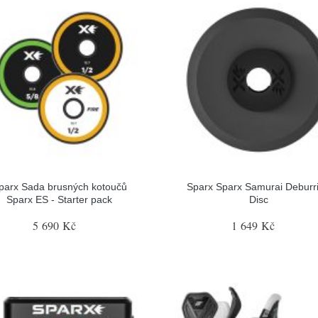
parx Sada brusných kotoučů
Sparx Sparx Samurai Deburr
Sparx ES - Starter pack
Disc
5 690 Kč
1 649 Kč