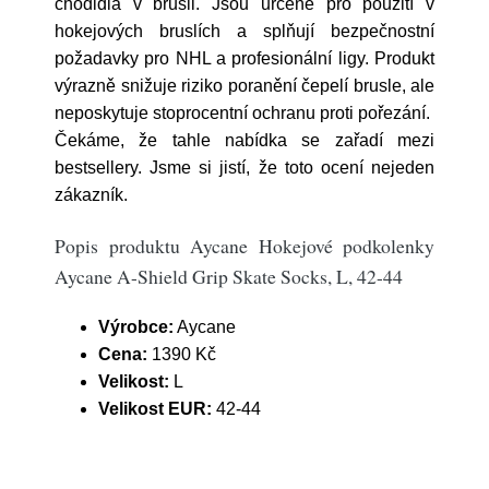
chodidla v brusli. Jsou určené pro použití v
hokejových bruslích a splňují bezpečnostní
požadavky pro NHL a profesionální ligy. Produkt
výrazně snižuje riziko poranění čepelí brusle, ale
neposkytuje stoprocentní ochranu proti pořezání.
Čekáme, že tahle nabídka se zařadí mezi
bestsellery. Jsme si jistí, že toto ocení nejeden
zákazník.
Popis produktu Aycane Hokejové podkolenky
Aycane A-Shield Grip Skate Socks, L, 42-44
Výrobce:
Aycane
Cena:
1390 Kč
Velikost:
L
Velikost EUR:
42-44