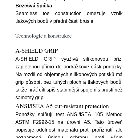
Bezešvá špička
Seamless toe construction omezuje vznik
tlakových bodů v přední části brusle.
Technologie a konstrukce
A-SHIELD GRIP
A-SHIELD GRIP využívá silikonovou přízi
zapletenou přímo do podrážkové části ponožky.
Na rozdíl od objemných silikonových potisků má
grip působit bez tuhých ploch a tlakových bodů,
takže hráč cítí spíš stabilnější spojení s bruslí než
samotný grip.
ANSI/ISEA A5 cut-resistant protection
Ponožky splňují test ANSI/ISEA 105 Method
ASTM F2992-15 na úrovni A5. Tato úroveň
popisuje odolnost materiálu proti proříznutí, ale
neznamená úplnou ochranu proti všem