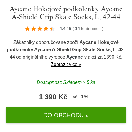
Aycane Hokejové podkolenky Aycane
A-Shield Grip Skate Socks, L, 42-44
4.4
/
5
(
14
hodnocení
)
Zákazníky doporučované zboží
Aycane Hokejové
podkolenky Aycane A-Shield Grip Skate Socks, L, 42-
44
od originálního výrobce
Aycane
v akci za 1390 Kč.
Zobrazit více »
Dostupnost: Skladem > 5 ks
1 390 Kč
vč. DPH
DO OBCHODU »