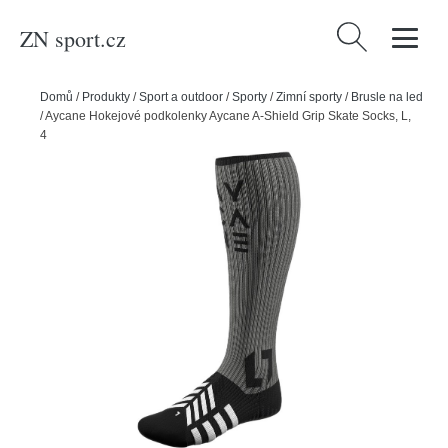
ZN sport.cz
Vyhledávání
Domů
/
Produkty
/
Sport a outdoor
/
Sporty
/
Zimní sporty
/
Brusle na led
/
Aycane Hokejové podkolenky Aycane A-Shield Grip Skate Socks, L,
42-44