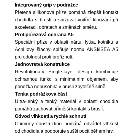
Integrovaný grip v podrážce
Pletená silikonová příze pomáhá zlepšit kontakt
chodidla s bruslí a snižovat vnitřní klouzání při
akceleraci, obratech a změnách směru.
Protipořezová ochrana A5
Speciální příze v oblasti nártu, lýtka, kotníku a
Achillovy šlachy splňuje normu ANSI/ISEA A5
pro odolnost proti proříznutí.
Jednovrstvá konstrukce
Revolutionary Single-layer design kombinuje
ochrannou funkci s minimálním objemem, aby
ponožka nepůsobila v brusli zbytečně silně.
Tenká podrážková část
Ultra-lehký a tenký materiál v oblasti chodidla
pomáhá zachovat přímější kontakt s bruslí.
Odvod vlhkosti a rychlé schnutí
Chimney construction pomáhá odvádět vlhkost
od chodidla a podporuje sušší pocit během hry.