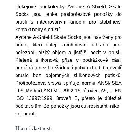
Hokejové podkolenky Aycane A-Shield Skate
Socks jsou lehké protipořezové ponožky do
bruslí s integrovaným gripem pro stabilnější
kontakt nohy s bruslí.
Aycane A-Shield Skate Socks jsou navrženy pro
hráče, kteří chtějí kombinovat ochranu proti
pořezání, nízký objem a jistější pocit v brusli.
Pletená silikonová příze v podrážkové části
pomáhá omezit nežádoucí pohyb chodidla uvnitř
brusle bez objemných silikonových potisků.
Protipořezová vrstva splňuje normu ANSI/ISEA
105 Method ASTM F2992-15, úroveň A5, a EN
ISO 13997:1999, úroveň E, přesto je důležité
počítat s tím, že ponožky jsou cut-resistant, nikoli
cut-proof.
Hlavní vlastnosti