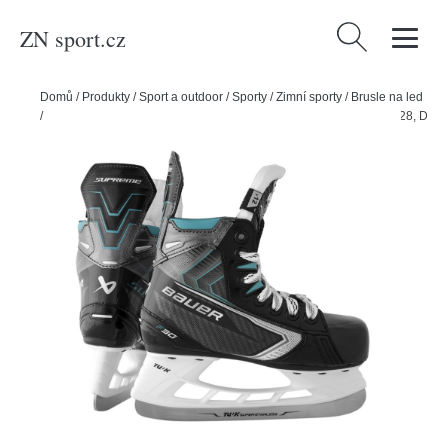
ZN sport.cz
Vyhledávání
Domů
/
Produkty
/
Sport a outdoor
/
Sporty
/
Zimní sporty
/
Brusle na led
/
Bauer Hokejové brusle Bauer Supreme F30 YTH, Dětská, Y10.0, 28, D