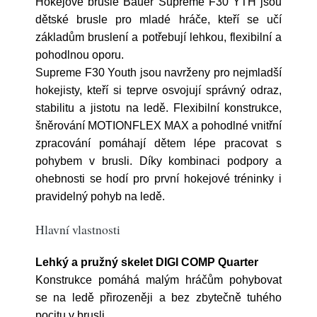
Hokejové brusle Bauer Supreme F30 YTH jsou
dětské brusle pro mladé hráče, kteří se učí
základům bruslení a potřebují lehkou, flexibilní a
pohodlnou oporu.
Supreme F30 Youth jsou navrženy pro nejmladší
hokejisty, kteří si teprve osvojují správný odraz,
stabilitu a jistotu na ledě. Flexibilní konstrukce,
šněrování MOTIONFLEX MAX a pohodlné vnitřní
zpracování pomáhají dětem lépe pracovat s
pohybem v brusli. Díky kombinaci podpory a
ohebnosti se hodí pro první hokejové tréninky i
pravidelný pohyb na ledě.
Hlavní vlastnosti
Lehký a pružný skelet DIGI COMP Quarter
Konstrukce pomáhá malým hráčům pohybovat
se na ledě přirozeněji a bez zbytečně tuhého
pocitu v brusli.