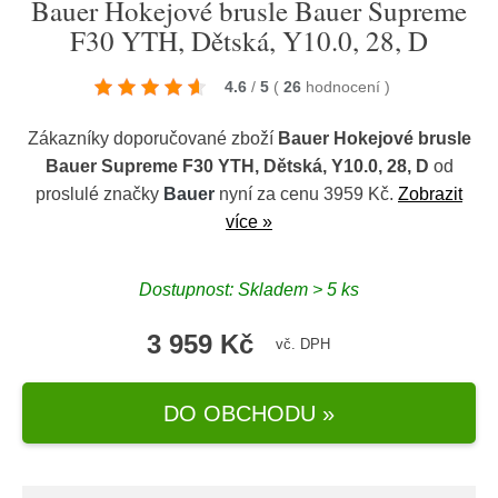
Bauer Hokejové brusle Bauer Supreme
F30 YTH, Dětská, Y10.0, 28, D
4.6
/
5
(
26
hodnocení
)
Zákazníky doporučované zboží
Bauer Hokejové brusle
Bauer Supreme F30 YTH, Dětská, Y10.0, 28, D
od
proslulé značky
Bauer
nyní za cenu 3959 Kč.
Zobrazit
více »
Dostupnost: Skladem > 5 ks
3 959 Kč
vč. DPH
DO OBCHODU »