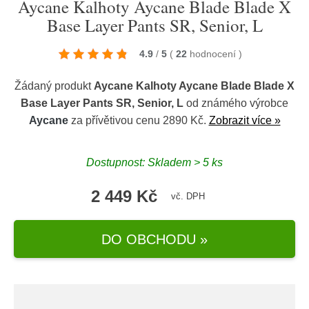
Aycane Kalhoty Aycane Blade Blade X
Base Layer Pants SR, Senior, L
4.9
/
5
(
22
hodnocení
)
Žádaný produkt
Aycane Kalhoty Aycane Blade Blade X
Base Layer Pants SR, Senior, L
od známého výrobce
Aycane
za přívětivou cenu 2890 Kč.
Zobrazit více »
Dostupnost: Skladem > 5 ks
2 449 Kč
vč. DPH
DO OBCHODU »