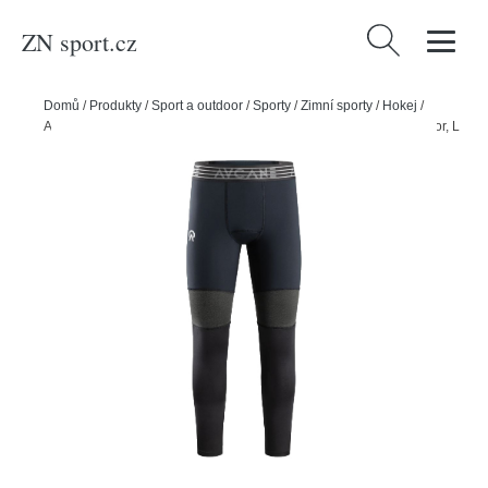
ZN sport.cz
Vyhledávání
Domů
/
Produkty
/
Sport a outdoor
/
Sporty
/
Zimní sporty
/
Hokej
/
Aycane Kalhoty Aycane Blade Blade X Base Layer Pants SR, Senior, L