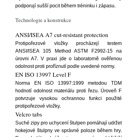
podporují sušší pocit během tréninku i zápasu.
Technologie a konstrukce
ANSI/ISEA A7 cut-resistant protection
Protipořezové vložky procházejí testem
ANSI/ISEA 105 Method ASTM F2992-15 na
úrovni A7. V praxi jde o laboratorně ověřenou
odolnost proti proříznutí podle uvedené normy.
EN ISO 13997 Level F
Norma EN ISO 13997:1999 metodou TDM
hodnotí odolnost materiálu proti řezu. Úroveň F
potvrzuje vysokou ochrannou funkci použité
protipořezové vložky.
Velcro tabs
Suché zipy pro uchycení štulpen pomáhají udržet
hokejové štulpny ve správné poloze během hry.