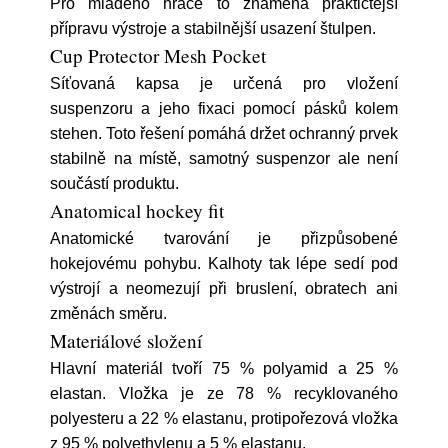
Pro mladého hráče to znamená praktičtější
přípravu výstroje a stabilnější usazení štulpen.
Cup Protector Mesh Pocket
Síťovaná kapsa je určená pro vložení
suspenzoru a jeho fixaci pomocí pásků kolem
stehen. Toto řešení pomáhá držet ochranný prvek
stabilně na místě, samotný suspenzor ale není
součástí produktu.
Anatomical hockey fit
Anatomické tvarování je přizpůsobené
hokejovému pohybu. Kalhoty tak lépe sedí pod
výstrojí a neomezují při bruslení, obratech ani
změnách směru.
Materiálové složení
Hlavní materiál tvoří 75 % polyamid a 25 %
elastan. Vložka je ze 78 % recyklovaného
polyesteru a 22 % elastanu, protipořezová vložka
z 95 % polyethylenu a 5 % elastanu.