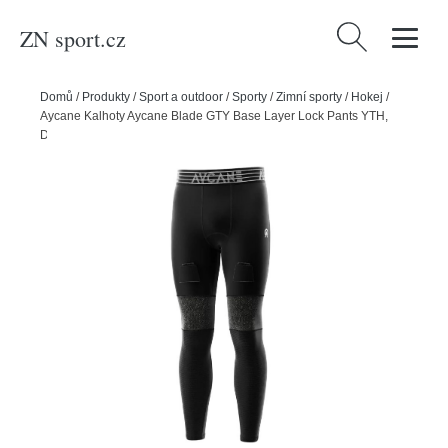
ZN sport.cz
Vyhledávání
Domů
/
Produkty
/
Sport a outdoor
/
Sporty
/
Zimní sporty
/
Hokej
/
Aycane Kalhoty Aycane Blade GTY Base Layer Lock Pants YTH,
Dětská, L