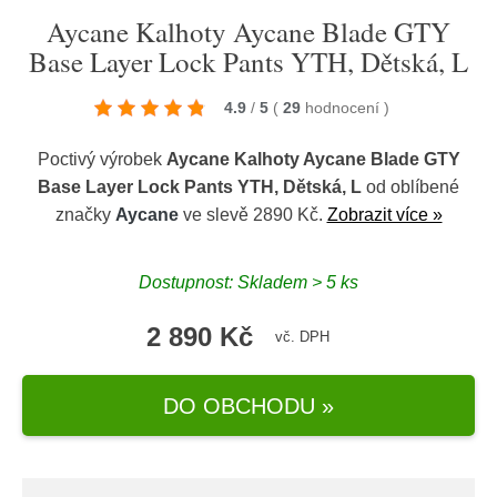
Aycane Kalhoty Aycane Blade GTY
Base Layer Lock Pants YTH, Dětská, L
4.9
/
5
(
29
hodnocení
)
Poctivý výrobek
Aycane Kalhoty Aycane Blade GTY
Base Layer Lock Pants YTH, Dětská, L
od oblíbené
značky
Aycane
ve slevě 2890 Kč.
Zobrazit více »
Dostupnost: Skladem > 5 ks
2 890 Kč
vč. DPH
DO OBCHODU »