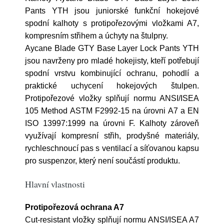
Pants YTH jsou juniorské funkční hokejové
spodní kalhoty s protipořezovými vložkami A7,
kompresním střihem a úchyty na štulpny.
Aycane Blade GTY Base Layer Lock Pants YTH
jsou navrženy pro mladé hokejisty, kteří potřebují
spodní vrstvu kombinující ochranu, pohodlí a
praktické uchycení hokejových štulpen.
Protipořezové vložky splňují normu ANSI/ISEA
105 Method ASTM F2992-15 na úrovni A7 a EN
ISO 13997:1999 na úrovni F. Kalhoty zároveň
využívají kompresní střih, prodyšné materiály,
rychleschnoucí pas s ventilací a síťovanou kapsu
pro suspenzor, který není součástí produktu.
Hlavní vlastnosti
Protipořezová ochrana A7
Cut-resistant vložky splňují normu ANSI/ISEA A7