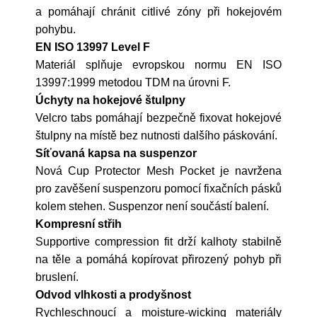
a pomáhají chránit citlivé zóny při hokejovém
pohybu.
EN ISO 13997 Level F
Materiál splňuje evropskou normu EN ISO
13997:1999 metodou TDM na úrovni F.
Úchyty na hokejové štulpny
Velcro tabs pomáhají bezpečně fixovat hokejové
štulpny na místě bez nutnosti dalšího páskování.
Síťovaná kapsa na suspenzor
Nová Cup Protector Mesh Pocket je navržena
pro zavěšení suspenzoru pomocí fixačních pásků
kolem stehen. Suspenzor není součástí balení.
Kompresní střih
Supportive compression fit drží kalhoty stabilně
na těle a pomáhá kopírovat přirozený pohyb při
bruslení.
Odvod vlhkosti a prodyšnost
Rychleschnoucí a moisture-wicking materiály