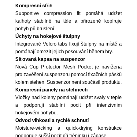
Kompresní střih
Supportive compression fit pomáhá udržet
kalhoty stabilně na těle a přirozeně kopíruje
pohyb při bruslení.
Úchyty na hokejové štulpny
Integrované Velcro tabs fixují štulpny na místě a
pomáhají omezit jejich posouvání během hry.
Síťovaná kapsa na suspenzor
Nová Cup Protector Mesh Pocket je navržena
pro zavěšení suspenzoru pomocí fixačních pásků
kolem stehen. Suspenzor není součástí produktu.
Kompresní panely na stehnech
Vložky nad koleny pomáhají udržet svaly v teple
a podporují stabilní pocit při intenzivním
hokejovém pohybu.
Odvod vlhkosti a rychlé schnutí
Moisture-wicking a quick-drying konstrukce
podporuje sušší pocit při tréninku i zápase.