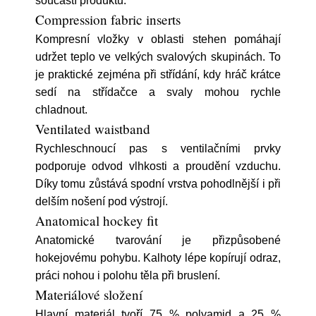
součástí produktu.
Compression fabric inserts
Kompresní vložky v oblasti stehen pomáhají
udržet teplo ve velkých svalových skupinách. To
je praktické zejména při střídání, kdy hráč krátce
sedí na střídačce a svaly mohou rychle
chladnout.
Ventilated waistband
Rychleschnoucí pas s ventilačními prvky
podporuje odvod vlhkosti a proudění vzduchu.
Díky tomu zůstává spodní vrstva pohodlnější i při
delším nošení pod výstrojí.
Anatomical hockey fit
Anatomické tvarování je přizpůsobené
hokejovému pohybu. Kalhoty lépe kopírují odraz,
práci nohou i polohu těla při bruslení.
Materiálové složení
Hlavní materiál tvoří 75 % polyamid a 25 %