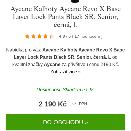
Aycane Kalhoty Aycane Revo X Base
Layer Lock Pants Black SR, Senior,
černá, L
4.3
/
5
(
17
hodnocení
)
Nabídka pro vás:
Aycane Kalhoty Aycane Revo X Base
Layer Lock Pants Black SR, Senior, černá, L
od
kvalitní značky
Aycane
za přívětivou cenu 2190 Kč.
Zobrazit více »
Dostupnost: Skladem > 5 ks
2 190 Kč
vč. DPH
DO OBCHODU »