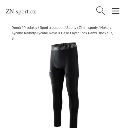
ZN sport.cz
Vyhledávání
Domů
/
Produkty
/
Sport a outdoor
/
Sporty
/
Zimní sporty
/
Hokej
/
Aycane Kalhoty Aycane Revo X Base Layer Lock Pants Black SR,
Senior, černá, L