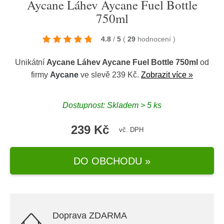
Aycane Láhev Aycane Fuel Bottle
750ml
4.8
/
5
(
29
hodnocení
)
Unikátní
Aycane Láhev Aycane Fuel Bottle 750ml
od
firmy
Aycane
ve slevě 239 Kč.
Zobrazit více »
Dostupnost: Skladem > 5 ks
239 Kč
vč. DPH
DO OBCHODU »
Doprava ZDARMA