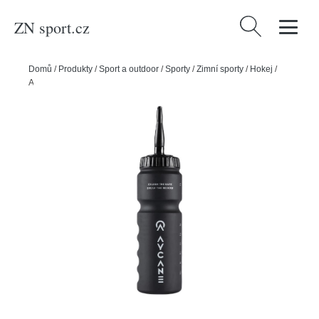
ZN sport.cz
Vyhledávání
Domů
/
Produkty
/
Sport a outdoor
/
Sporty
/
Zimní sporty
/
Hokej
/
Aycane Láhev Aycane Fuel Bottle 750ml