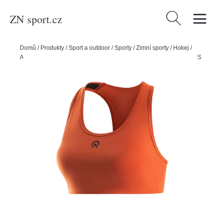
ZN sport.cz
Vyhledávání
Domů
/
Produkty
/
Sport a outdoor
/
Sporty
/
Zimní sporty
/
Hokej
/
Aycane Sportovní podprsenka Aycane Ziice Sports Bra, červená, XS