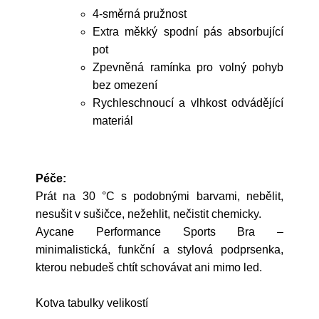
4-směrná pružnost
Extra měkký spodní pás absorbující
pot
Zpevněná ramínka pro volný pohyb
bez omezení
Rychleschnoucí a vlhkost odvádějící
materiál
Péče:
Prát na 30 °C s podobnými barvami, nebělit,
nesušit v sušičce, nežehlit, nečistit chemicky.
Aycane Performance Sports Bra –
minimalistická, funkční a stylová podprsenka,
kterou nebudeš chtít schovávat ani mimo led.
Kotva tabulky velikostí