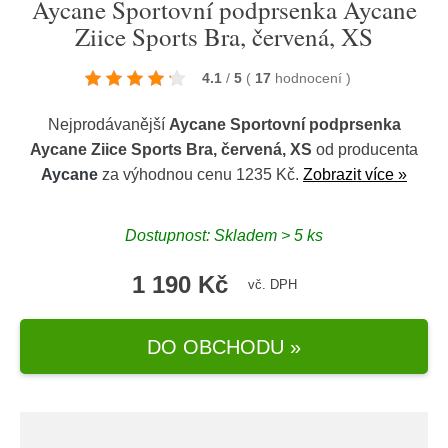
Aycane Sportovní podprsenka Aycane
Ziice Sports Bra, červená, XS
4.1
/
5
(
17
hodnocení
)
Nejprodávanější
Aycane Sportovní podprsenka
Aycane Ziice Sports Bra, červená, XS
od producenta
Aycane
za výhodnou cenu 1235 Kč.
Zobrazit více »
Dostupnost: Skladem > 5 ks
1 190 Kč
vč. DPH
DO OBCHODU »