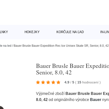
LNKY
HOKEJKY
KORČULE NA ĽAD
IN-L
le na led
/
Bauer Brusle Bauer Expedition Rec Ice Unisex Skate SR, Senior, 8.0, 42
Bauer Brusle Bauer Expeditio
Senior, 8.0, 42
4.9
/
5
(
15
hodnocení
)
Výjimečné zboží
Bauer Brusle Bauer Exp
8.0, 42
od originálního výrobce
Bauer
nyní