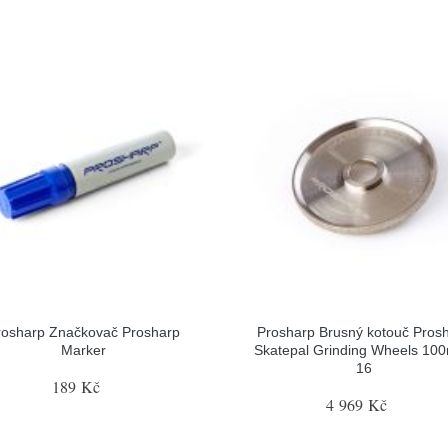
rosharp Značkovač Prosharp
Prosharp Brusný kotouč Pros
Marker
Skatepal Grinding Wheels 10
16
189 Kč
4 969 Kč