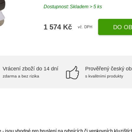
Dostupnost: Skladem > 5 ks
1 574 Kč
DO OB
vč. DPH
Vrácení zboží do 14 dní
Prověřený český o
zdarma a bez rizika
s kvalitními produkty
- jsou vhodné pro bruslení na rybnících či venkovních kluzištíc