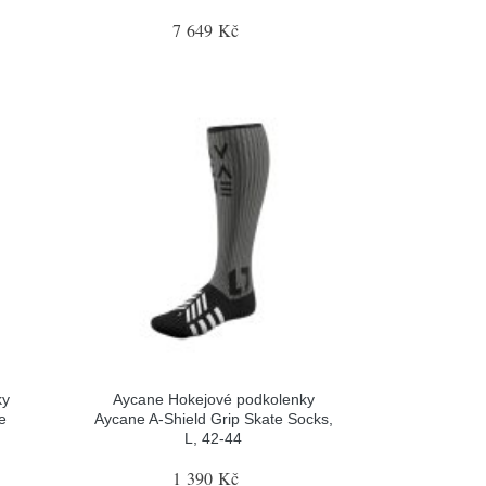
7 649 Kč
ky
Aycane Hokejové podkolenky
e
Aycane A-Shield Grip Skate Socks,
L, 42-44
1 390 Kč