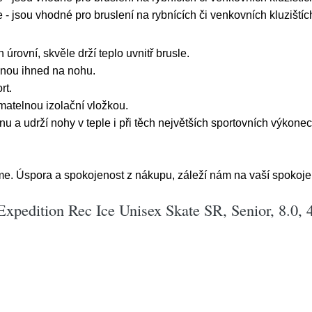
- jsou vhodné pro bruslení na rybnících či venkovních kluzištíc
rovní, skvěle drží teplo uvnitř brusle.
dnou ihned na nohu.
rt.
matelnou izolační vložkou.
nu a udrží nohy v teple i při těch největších sportovních výkone
e. Úspora a spokojenost z nákupu, záleží nám na vaší spokojen
xpedition Rec Ice Unisex Skate SR, Senior, 8.0, 