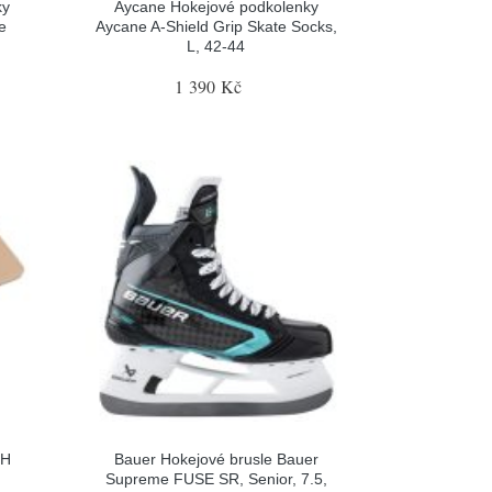
ky
Aycane Hokejové podkolenky
e
Aycane A-Shield Grip Skate Socks,
L, 42-44
1 390 Kč
LH
Bauer Hokejové brusle Bauer
Supreme FUSE SR, Senior, 7.5,