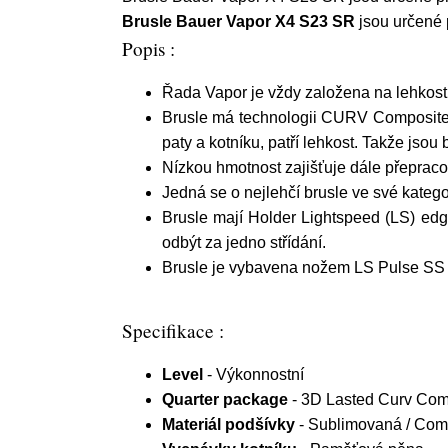
Brusle Bauer Vapor X4 S23 SR
jsou určené p
Popis :
Řada Vapor je vždy založena na lehkosti
Brusle má technologii CURV Composite 
paty a kotníku, patří lehkost. Takže jso
Nízkou hmotnost zajišťuje dále přepraco
Jedná se o nejlehčí brusle ve své kategor
Brusle mají Holder Lightspeed (LS) ed
odbýt za jedno střídání.
Brusle je vybavena nožem LS Pulse SS St
Specifikace :
Level
- Výkonnostní
Quarter package
- 3D Lasted Curv Co
Materiál podšívky
- Sublimovaná / Com