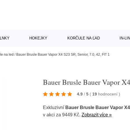
LNKY
HOKEJKY
KORČULE NA ĽAD
IN-L
le na led
/
Bauer Brusle Bauer Vapor X4 S23 SR, Senior, 7.0, 42, FIT 1
Bauer Brusle Bauer Vapor X4 
4.9
/
5
(
19
hodnocení
)
Exkluzivní
Bauer Brusle Bauer Vapor X4 S
v akci za 9449 Kč.
Zobrazit více »