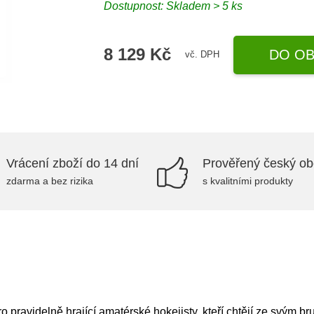
Dostupnost: Skladem > 5 ks
8 129 Kč
DO OB
vč. DPH
Vrácení zboží do 14 dní
Prověřený český o
zdarma a bez rizika
s kvalitními produkty
pravidelně hrající amatérské hokejisty, kteří chtějí ze svým b