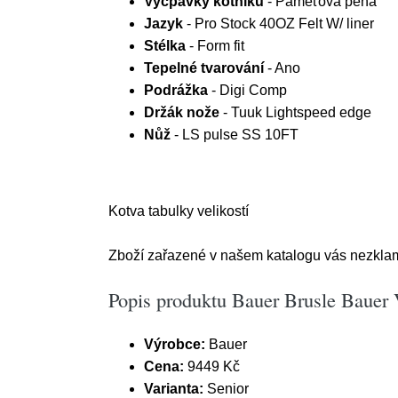
Vycpávky kotníku
- Paměťová pěna
Jazyk
- Pro Stock 40OZ Felt W/ liner
Stélka
- Form fit
Tepelné tvarování
- Ano
Podrážka
- Digi Comp
Držák nože
- Tuuk Lightspeed edge
Nůž
- LS pulse SS 10FT
Kotva tabulky velikostí
Zboží zařazené v našem katalogu vás nezkla
Popis produktu Bauer Brusle Bauer 
Výrobce:
Bauer
Cena:
9449 Kč
Varianta:
Senior