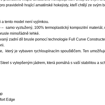
ro pravidelně hrající amatérské hokejisty, kteří chtějí ze svým 
 a tento model není vyjímkou.
– samo vyztužený, 100% termoplastický kompozitní materiál, 
u brusle mimořádně lehké.
vaný zadní díl brusle pomocí technologie Full Curve Constructe
ii.
ge, který je vybaven rychloupínacím spouštěčem. Ten umožňuj
eel s vylepšeným jádrem, která pomáhá s vaší stabilitou a sch
mp
fort Edge